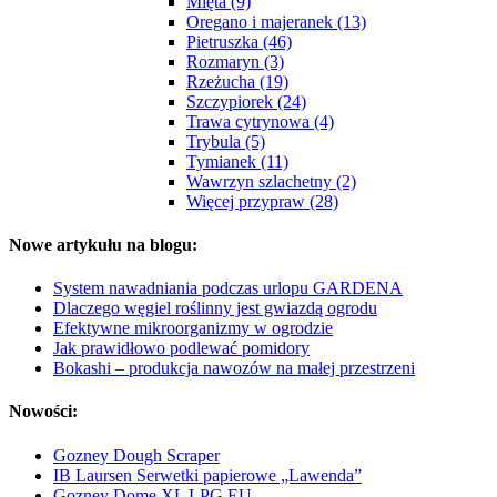
Mięta (9)
Oregano i majeranek (13)
Pietruszka (46)
Rozmaryn (3)
Rzeżucha (19)
Szczypiorek (24)
Trawa cytrynowa (4)
Trybula (5)
Tymianek (11)
Wawrzyn szlachetny (2)
Więcej przypraw (28)
Nowe artykułu na blogu:
System nawadniania podczas urlopu GARDENA
Dlaczego węgiel roślinny jest gwiazdą ogrodu
Efektywne mikroorganizmy w ogrodzie
Jak prawidłowo podlewać pomidory
Bokashi – produkcja nawozów na małej przestrzeni
Nowości:
Gozney Dough Scraper
IB Laursen Serwetki papierowe „Lawenda”
Gozney Dome XL LPG EU