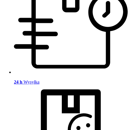
24 h
Wysyłka