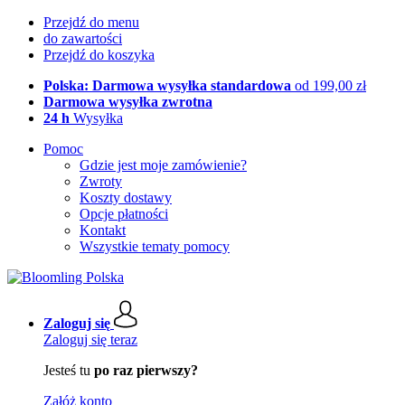
Przejdź do menu
do zawartości
Przejdź do koszyka
Polska: Darmowa wysyłka standardowa
od 199,00 zł
Darmowa wysyłka zwrotna
24 h
Wysyłka
Pomoc
Gdzie jest moje zamówienie?
Zwroty
Koszty dostawy
Opcje płatności
Kontakt
Wszystkie tematy pomocy
Zaloguj się
Zaloguj się teraz
Jesteś tu
po raz pierwszy?
Załóż konto