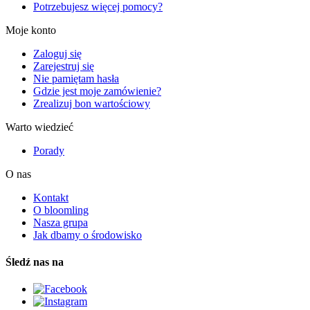
Potrzebujesz więcej pomocy?
Moje konto
Zaloguj się
Zarejestruj się
Nie pamiętam hasła
Gdzie jest moje zamówienie?
Zrealizuj bon wartościowy
Warto wiedzieć
Porady
O nas
Kontakt
O bloomling
Nasza grupa
Jak dbamy o środowisko
Śledź nas na