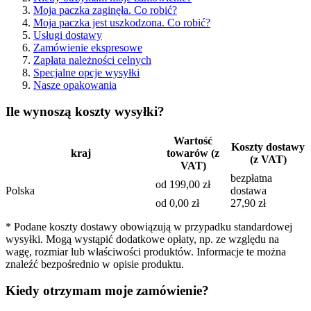
Moja paczka zaginęła. Co robić?
Moja paczka jest uszkodzona. Co robić?
Usługi dostawy
Zamówienie ekspresowe
Zapłata należności celnych
Specjalne opcje wysyłki
Nasze opakowania
Ile wynoszą koszty wysyłki?
Wartość
Koszty dostawy
kraj
towarów (z
(z VAT)
VAT)
bezpłatna
od 199,00 zł
Polska
dostawa
od 0,00 zł
27,90 zł
* Podane koszty dostawy obowiązują w przypadku standardowej
wysyłki. Mogą wystąpić dodatkowe opłaty, np. ze względu na
wagę, rozmiar lub właściwości produktów. Informacje te można
znaleźć bezpośrednio w opisie produktu.
Kiedy otrzymam moje zamówienie?