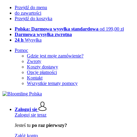
Przejdź do menu
do zawartości
Przejdź do koszyka
Polska: Darmowa wysyłka standardowa
od 199,00 zł
Darmowa wysyłka zwrotna
24 h
Wysyłka
Pomoc
Gdzie jest moje zamówienie?
Zwroty
Koszty dostawy
Opcje płatności
Kontakt
Wszystkie tematy pomocy
Zaloguj się
Zaloguj się teraz
Jesteś tu
po raz pierwszy?
Załóż konto