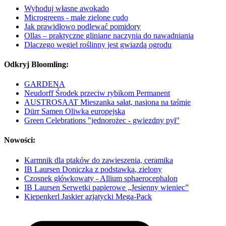
Wyhoduj własne awokado
Microgreens - małe zielone cudo
Jak prawidłowo podlewać pomidory
Ollas – praktyczne gliniane naczynia do nawadniania
Dlaczego węgiel roślinny jest gwiazdą ogrodu
Odkryj Bloomling:
GARDENA
Neudorff Środek przeciw rybikom Permanent
AUSTROSAAT Mieszanka sałat, nasiona na taśmie
Dürr Samen Oliwka europejska
Green Celebrations "jednorożec - gwiezdny pył"
Nowości:
Karmnik dla ptaków do zawieszenia, ceramika
IB Laursen Doniczka z podstawką, zielony
Czosnek główkowaty - Allium sphaerocephalon
IB Laursen Serwetki papierowe „Jesienny wieniec”
Kiepenkerl Jaskier azjatycki Mega-Pack