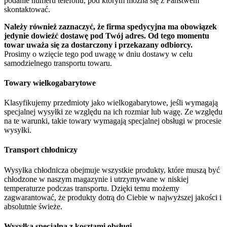
podanie numeru telefonu, pod którym można się z Państwem
skontaktować.
Należy również zaznaczyć, że firma spedycyjna ma obowiązek
jedynie dowieźć dostawę pod Twój adres. Od tego momentu
towar uważa się za dostarczony i przekazany odbiorcy.
Prosimy o wzięcie tego pod uwagę w dniu dostawy w celu
samodzielnego transportu towaru.
Towary wielkogabarytowe
Klasyfikujemy przedmioty jako wielkogabarytowe, jeśli wymagają
specjalnej wysyłki ze względu na ich rozmiar lub wagę. Ze względu
na te warunki, takie towary wymagają specjalnej obsługi w procesie
wysyłki.
Transport chłodniczy
Wysyłka chłodnicza obejmuje wszystkie produkty, które muszą być
chłodzone w naszym magazynie i utrzymywane w niskiej
temperaturze podczas transportu. Dzięki temu możemy
zagwarantować, że produkty dotrą do Ciebie w najwyższej jakości i
absolutnie świeże.
Wysyłka specjalna z kosztami obsługi