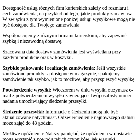
Dostępność usług różnych firm kurierskich zależy od rozmiaru i
cech zamówienia, na przykład od tego, jakie produkty zamawiasz.
W związku z tym wymienione poniżej usługi wysyłkowe mogą nie
być dostępne dla Twojego zamówienia.
Współpracujemy z różnymi firmami kurierskimi, aby zapewnić
szybką i niezawodną dostawę.
Szacowana data dostawy zamówienia jest wyświetlana przy
każdym produkcie oraz w koszyku.
Szybkie pakowanie i realizacja zamówienia:
Jeśli wszystkie
zamówione produkty są dostępne w magazynie, spakujemy
zamówienie tak szybko, jak to możliwe, aby przyspieszyć wysyłkę.
Potwierdzenie wysyłki:
Wieczorem w dniu wysyłki otrzymasz e-
mail z potwierdzeniem wysyłki zawierające Twój osobisty numer
nadania umożliwiający śledzenie przesyłki.
Śledzenie przesyłki:
Informacje o śledzeniu mogą nie być
aktualizowane natychmiast. Odzwierciedlenie najnowszego statusu
może zająć do 48 godzin.
Możliwe opóźnienia: Należy pamiętać, że opóźnienia w dostawie
mogą wystąpić z powodu takich czynników, jak warunki