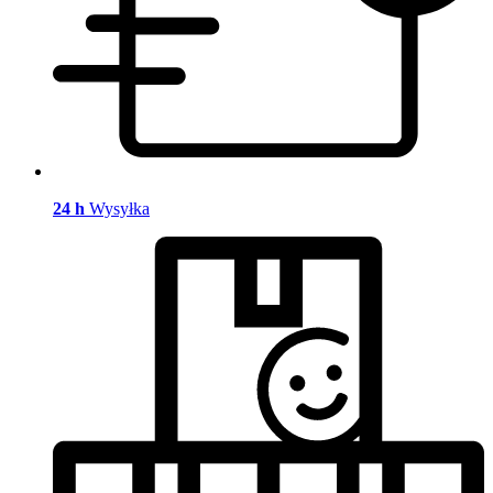
24 h
Wysyłka