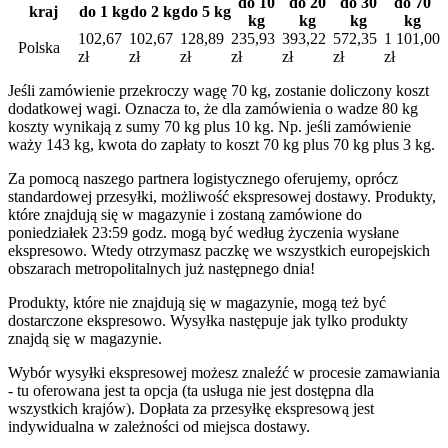
do 10
do 20
do 30
do 70
kraj
do 1 kg
do 2 kg
do 5 kg
kg
kg
kg
kg
102,67
102,67
128,89
235,93
393,22
572,35
1 101,00
Polska
zł
zł
zł
zł
zł
zł
zł
Jeśli zamówienie przekroczy wagę 70 kg, zostanie doliczony koszt
dodatkowej wagi. Oznacza to, że dla zamówienia o wadze 80 kg
koszty wynikają z sumy 70 kg plus 10 kg. Np. jeśli zamówienie
waży 143 kg, kwota do zapłaty to koszt 70 kg plus 70 kg plus 3 kg.
Za pomocą naszego partnera logistycznego oferujemy, oprócz
standardowej przesyłki, możliwość ekspresowej dostawy. Produkty,
które znajdują się w magazynie i zostaną zamówione do
poniedziałek 23:59 godz. mogą być według życzenia wysłane
ekspresowo. Wtedy otrzymasz paczkę we wszystkich europejskich
obszarach metropolitalnych już następnego dnia!
Produkty, które nie znajdują się w magazynie, mogą też być
dostarczone ekspresowo. Wysyłka następuje jak tylko produkty
znajdą się w magazynie.
Wybór wysyłki ekspresowej możesz znaleźć w procesie zamawiania
- tu oferowana jest ta opcja (ta usługa nie jest dostępna dla
wszystkich krajów). Dopłata za przesyłkę ekspresową jest
indywidualna w zależności od miejsca dostawy.