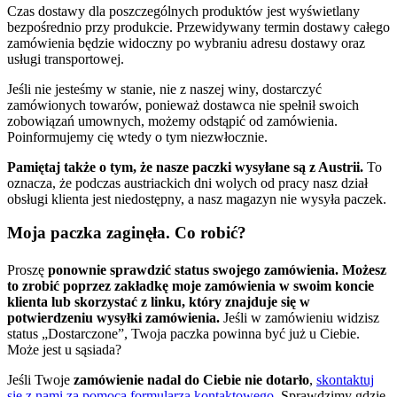
Czas dostawy dla poszczególnych produktów jest wyświetlany
bezpośrednio przy produkcie. Przewidywany termin dostawy całego
zamówienia będzie widoczny po wybraniu adresu dostawy oraz
usługi transportowej.
Jeśli nie jesteśmy w stanie, nie z naszej winy, dostarczyć
zamówionych towarów, ponieważ dostawca nie spełnił swoich
zobowiązań umownych, możemy odstąpić od zamówienia.
Poinformujemy cię wtedy o tym niezwłocznie.
Pamiętaj także o tym, że nasze paczki wysyłane są z Austrii.
To
oznacza, że podczas austriackich dni wolych od pracy nasz dział
obsługi klienta jest niedostępny, a nasz magazyn nie wysyła paczek.
Moja paczka zaginęła. Co robić?
Proszę
ponownie sprawdzić status swojego zamówienia. Możesz
to zrobić poprzez zakładkę moje zamówienia w swoim koncie
klienta lub skorzystać z linku, który znajduje się w
potwierdzeniu wysyłki zamówienia.
Jeśli w zamówieniu widzisz
status „Dostarczone”, Twoja paczka powinna być już u Ciebie.
Może jest u sąsiada?
Jeśli Twoje
zamówienie nadal do Ciebie nie dotarło
,
skontaktuj
się z nami za pomocą formularza kontaktowego.
Sprawdzimy gdzie