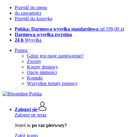
Przejdź do menu
do zawartości
Przejdź do koszyka
Polska: Darmowa wysyłka standardowa
od 199,00 zł
Darmowa wysyłka zwrotna
24 h
Wysyłka
Pomoc
Gdzie jest moje zamówienie?
Zwroty
Koszty dostawy
Opcje płatności
Kontakt
Wszystkie tematy pomocy
Zaloguj się
Zaloguj się teraz
Jesteś tu
po raz pierwszy?
Załóż konto