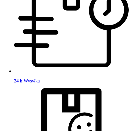
24 h
Wysyłka