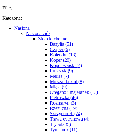
Filtry
Kategorie:
Nasiona
Nasiona ziół
Zioła kuchenne
Bazylia (51)
Cząber (5)
Kolendra (13)
Koper (20)
Koper włoski (4)
Lubczyk (9)
Melisa (7)
Mieszanki ziół (8)
Mięta (9)
Oregano i majeranek (13)
Pietruszka (46)
Rozmaryn (3)
Rzeżucha (19)
Szczypiorek (24)
Trawa cytrynowa (4)
Trybula (5)
Tymianek (11)