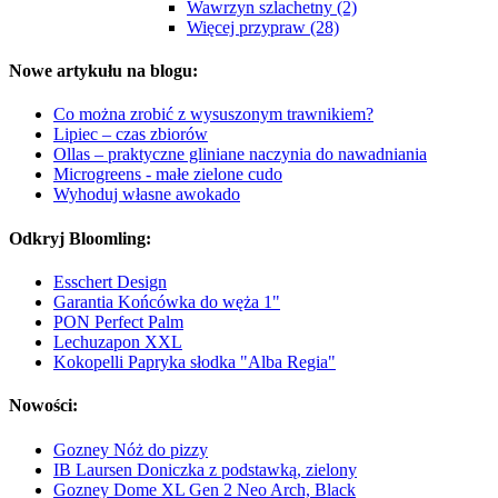
Wawrzyn szlachetny (2)
Więcej przypraw (28)
Nowe artykułu na blogu:
Co można zrobić z wysuszonym trawnikiem?
Lipiec – czas zbiorów
Ollas – praktyczne gliniane naczynia do nawadniania
Microgreens - małe zielone cudo
Wyhoduj własne awokado
Odkryj Bloomling:
Esschert Design
Garantia Końcówka do węża 1"
PON Perfect Palm
Lechuzapon XXL
Kokopelli Papryka słodka "Alba Regia"
Nowości:
Gozney Nóż do pizzy
IB Laursen Doniczka z podstawką, zielony
Gozney Dome XL Gen 2 Neo Arch, Black