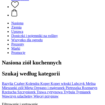
Nasiona
Ziemia
Uprawa
Doniczki i pojemniki na rośliny
Wszystko dla ogrodu
Prezenty
Marki
Promocje
Nasiona ziół kuchennych
Szukaj według kategorii
Bazylia
Cząber
Kolendra
Koper
Koper włoski
Lubczyk
Melisa
Mieszanki ziół
Mięta
Oregano i majeranek
Pietruszka
Rozmaryn
Rzeżucha
Szczypiorek
Trawa cytrynowa
Trybula
Tymianek
Wawrzyn szlachetny
Więcej przypraw
Filtrowanie i sortowanie