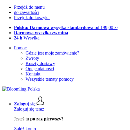
Przejdź do menu
do zawartości
Przejdź do koszyka
Polska: Darmowa wysyłka standardowa
od 199,00 zł
Darmowa wysyłka zwrotna
24 h
Wysyłka
Pomoc
Gdzie jest moje zamówienie?
Zwroty
Koszty dostawy
Opcje płatności
Kontakt
Wszystkie tematy pomocy
Zaloguj się
Zaloguj się teraz
Jesteś tu
po raz pierwszy?
Załóż konto