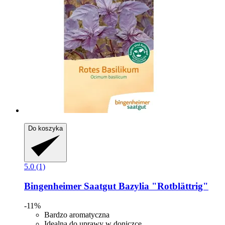
Do koszyka
5.0 (1)
Bingenheimer Saatgut
Bazylia "Rotblättrig"
-11%
Bardzo aromatyczna
Idealna do uprawy w doniczce