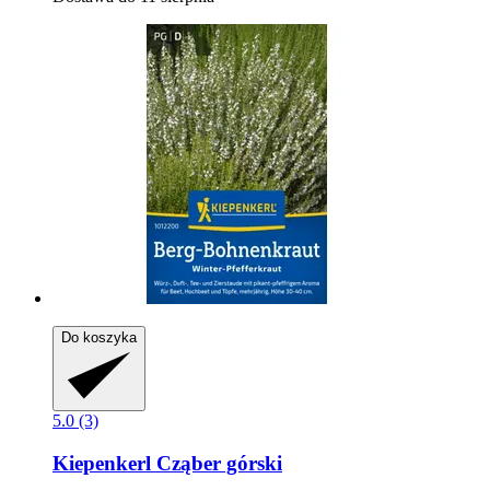
Do koszyka
5.0 (3)
Kiepenkerl
Cząber górski