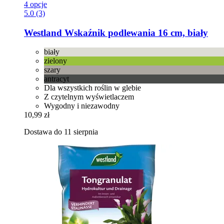
4 opcje
5.0 (3)
Westland
Wskaźnik podlewania 16 cm, biały
biały
zielony
szary
antracyt
Dla wszystkich roślin w glebie
Z czytelnym wyświetlaczem
Wygodny i niezawodny
10,99 zł
Dostawa do 11 sierpnia