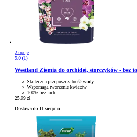
2 opcje
5.0 (1)
Westland
Ziemia do orchidei, storczyków -​ bez tor
Skuteczna przepuszczalność wody
Wspomaga tworzenie kwiatów
100% bez torfu
25,99 zł
Dostawa do 11 sierpnia