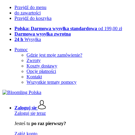
Przejdź do menu
do zawartości
Przejdź do koszyka
Polska: Darmowa wysyłka standardowa
od 199,00 zł
Darmowa wysyłka zwrotna
24 h
Wysyłka
Pomoc
Gdzie jest moje zamówienie?
Zwroty
Koszty dostawy
Opcje płatności
Kontakt
Wszystkie tematy pomocy
Zaloguj się
Zaloguj się teraz
Jesteś tu
po raz pierwszy?
Załóż konto