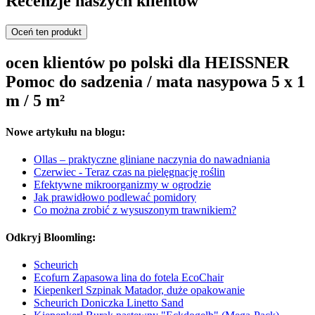
Recenzje naszych klientów
Oceń ten produkt
ocen klientów po polski dla HEISSNER
Pomoc do sadzenia / mata nasypowa 5 x 1
m / 5 m²
Nowe artykułu na blogu:
Ollas – praktyczne gliniane naczynia do nawadniania
Czerwiec - Teraz czas na pielęgnację roślin
Efektywne mikroorganizmy w ogrodzie
Jak prawidłowo podlewać pomidory
Co można zrobić z wysuszonym trawnikiem?
Odkryj Bloomling:
Scheurich
Ecofurn Zapasowa lina do fotela EcoChair
Kiepenkerl Szpinak Matador, duże opakowanie
Scheurich Doniczka Linetto Sand