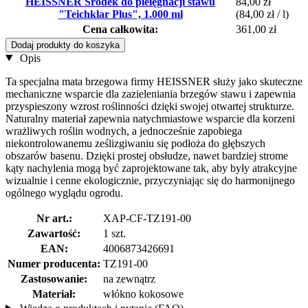
HEISSNER Środek do pielęgnacji stawu
84,00 zł
"Teichklar Plus", 1.000 ml
(84,00 zł / l)
Cena całkowita:
361,00 zł
Dodaj produkty do koszyka
Opis
Ta specjalna mata brzegowa firmy HEISSNER służy jako skuteczne
mechaniczne wsparcie dla zazieleniania brzegów stawu i zapewnia
przyspieszony wzrost roślinności dzięki swojej otwartej strukturze.
Naturalny materiał zapewnia natychmiastowe wsparcie dla korzeni
wrażliwych roślin wodnych, a jednocześnie zapobiega
niekontrolowanemu ześlizgiwaniu się podłoża do głębszych
obszarów basenu. Dzięki prostej obsłudze, nawet bardziej strome
kąty nachylenia mogą być zaprojektowane tak, aby były atrakcyjne
wizualnie i cenne ekologicznie, przyczyniając się do harmonijnego
ogólnego wyglądu ogrodu.
Nr art.:
XAP-CF-TZ191-00
Zawartość:
1 szt.
EAN:
4006873426691
Numer producenta:
TZ191-00
Zastosowanie:
na zewnątrz
Materiał:
włókno kokosowe