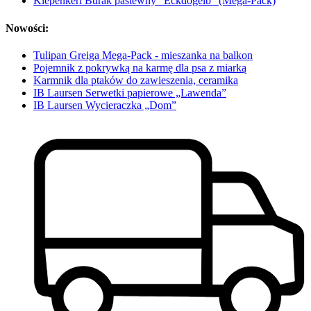
Kiepenkerl Burak pastewny "Eckdogelb" (Mega-Pack)
Nowości:
Tulipan Greiga Mega-Pack - mieszanka na balkon
Pojemnik z pokrywką na karmę dla psa z miarką
Karmnik dla ptaków do zawieszenia, ceramika
IB Laursen Serwetki papierowe „Lawenda”
IB Laursen Wycieraczka „Dom”