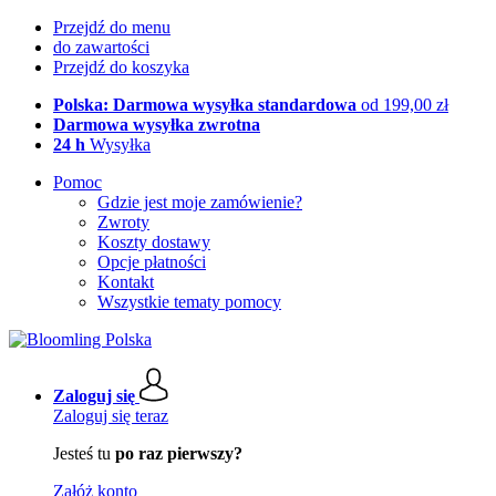
Przejdź do menu
do zawartości
Przejdź do koszyka
Polska: Darmowa wysyłka standardowa
od 199,00 zł
Darmowa wysyłka zwrotna
24 h
Wysyłka
Pomoc
Gdzie jest moje zamówienie?
Zwroty
Koszty dostawy
Opcje płatności
Kontakt
Wszystkie tematy pomocy
Zaloguj się
Zaloguj się teraz
Jesteś tu
po raz pierwszy?
Załóż konto