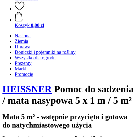
Koszyk
0,00 zł
Nasiona
Ziemia
Uprawa
Doniczki i pojemniki na rośliny
Wszystko dla ogrodu
Prezenty
Marki
Promocje
HEISSNER
Pomoc do sadzenia
/ mata nasypowa 5 x 1 m / 5 m²
Mata 5 m² - wstępnie przycięta i gotowa
do natychmiastowego użycia