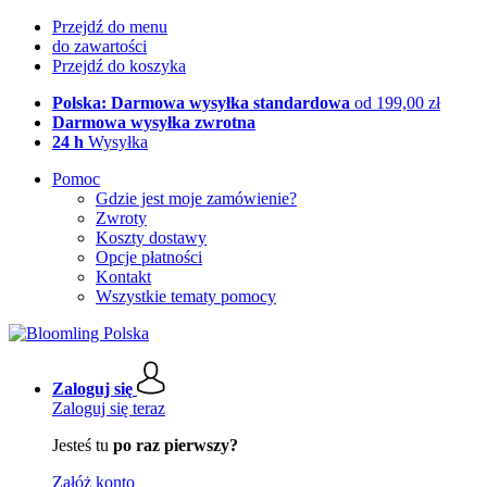
Przejdź do menu
do zawartości
Przejdź do koszyka
Polska: Darmowa wysyłka standardowa
od 199,00 zł
Darmowa wysyłka zwrotna
24 h
Wysyłka
Pomoc
Gdzie jest moje zamówienie?
Zwroty
Koszty dostawy
Opcje płatności
Kontakt
Wszystkie tematy pomocy
Zaloguj się
Zaloguj się teraz
Jesteś tu
po raz pierwszy?
Załóż konto