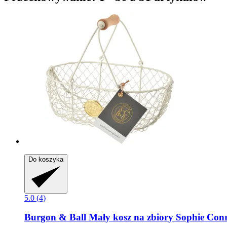
Do koszyka
5.0 (4)
Burgon & Ball
Mały kosz na zbiory Sophie Con