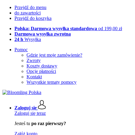
Przejdź do menu
do zawartości
Przejdź do koszyka
Polska: Darmowa wysyłka standardowa
od 199,00 zł
Darmowa wysyłka zwrotna
24 h
Wysyłka
Pomoc
Gdzie jest moje zamówienie?
Zwroty
Koszty dostawy
Opcje płatności
Kontakt
Wszystkie tematy pomocy
Zaloguj się
Zaloguj się teraz
Jesteś tu
po raz pierwszy?
Załóż konto