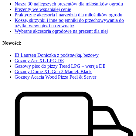
Nasza 30 najlepszych prezentów dla miłośników ogrodu
Prezenty we wspaniałej cenie
Praktyczne akcesoria i narzędzia dla miłośników ogrodu
Kosze, skrzynki i inne pojemniki do przechowywania do
użytku wewnątrz i na zewnątrz
Wybrane akcesoria ogrodowe na prezent dla niej
Nowości:
IB Laursen Doniczka z podstawką, beżowy
Gozney Arc XL LPG DE
Gazowy piec do pizzy Tread LPG – wersja DE
Gozney Dome XL Gen 2 Mantel, Black
Gozney Acacia Wood Pizza Peel & Server