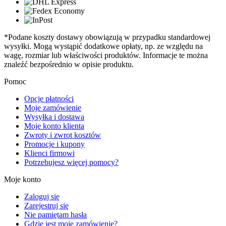
*Podane koszty dostawy obowiązują w przypadku standardowej
wysyłki. Mogą wystąpić dodatkowe opłaty, np. ze względu na
wagę, rozmiar lub właściwości produktów. Informacje te można
znaleźć bezpośrednio w opisie produktu.
Pomoc
Opcje płatności
Moje zamówienie
Wysyłka i dostawa
Moje konto klienta
Zwroty i zwrot kosztów
Promocje i kupony
Klienci firmowi
Potrzebujesz więcej pomocy?
Moje konto
Zaloguj się
Zarejestruj się
Nie pamiętam hasła
Gdzie jest moje zamówienie?