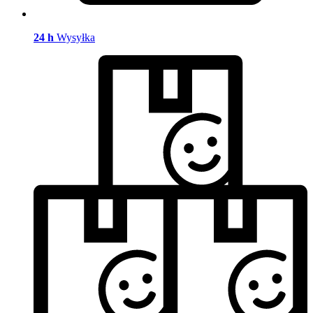
24 h
Wysyłka