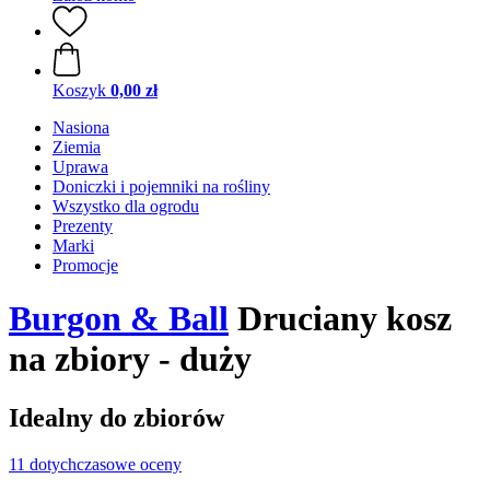
Koszyk
0,00 zł
Nasiona
Ziemia
Uprawa
Doniczki i pojemniki na rośliny
Wszystko dla ogrodu
Prezenty
Marki
Promocje
Burgon & Ball
Druciany kosz
na zbiory - duży
Idealny do zbiorów
11 dotychczasowe oceny