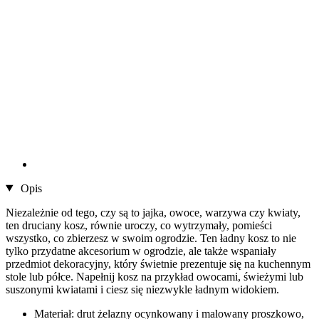
Opis
Niezależnie od tego, czy są to jajka, owoce, warzywa czy kwiaty,
ten druciany kosz, równie uroczy, co wytrzymały, pomieści
wszystko, co zbierzesz w swoim ogrodzie. Ten ładny kosz to nie
tylko przydatne akcesorium w ogrodzie, ale także wspaniały
przedmiot dekoracyjny, który świetnie prezentuje się na kuchennym
stole lub półce. Napełnij kosz na przykład owocami, świeżymi lub
suszonymi kwiatami i ciesz się niezwykle ładnym widokiem.
Materiał: drut żelazny ocynkowany i malowany proszkowo,