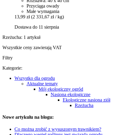
Rozstawa: 40 x 40 cm
Przyciąga owady
Małe wymagania
13,99 zł
(2 331,67 zł / kg)
Dostawa do 11 sierpnia
Rzeżucha: 1 artykuł
Wszystkie ceny zawierają VAT
Filtry
Kategorie:
Wszystko dla ogrodu
Aktualne tematy
Mój ekologiczny ogród
Nasiona ekologiczne
Ekologiczne nasiona ziół
Rzeżucha
Nowe artykułu na blogu:
Co można zrobić z wysuszonym trawnikiem?
Dlaczego węgiel roślinny jest gwiazdą ogrodu