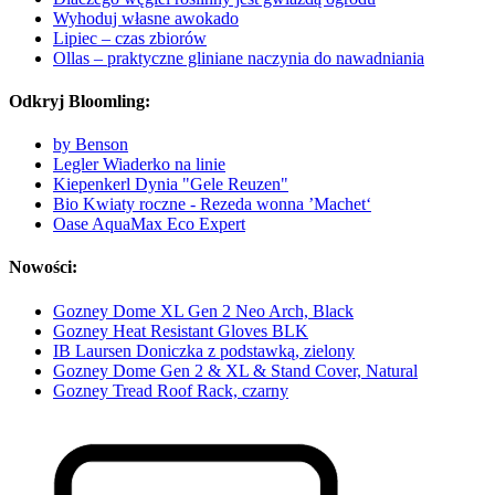
Wyhoduj własne awokado
Lipiec – czas zbiorów
Ollas – praktyczne gliniane naczynia do nawadniania
Odkryj Bloomling:
by Benson
Legler Wiaderko na linie
Kiepenkerl Dynia "Gele Reuzen"
Bio Kwiaty roczne - Rezeda wonna ’Machet‘
Oase AquaMax Eco Expert
Nowości:
Gozney Dome XL Gen 2 Neo Arch, Black
Gozney Heat Resistant Gloves BLK
IB Laursen Doniczka z podstawką, zielony
Gozney Dome Gen 2 & XL & Stand Cover, Natural
Gozney Tread Roof Rack, czarny