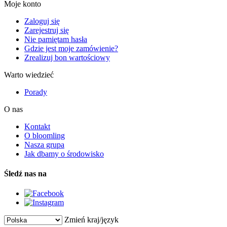
Moje konto
Zaloguj się
Zarejestruj się
Nie pamiętam hasła
Gdzie jest moje zamówienie?
Zrealizuj bon wartościowy
Warto wiedzieć
Porady
O nas
Kontakt
O bloomling
Nasza grupa
Jak dbamy o środowisko
Śledź nas na
Zmień kraj/język