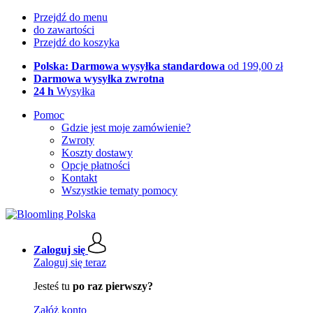
Przejdź do menu
do zawartości
Przejdź do koszyka
Polska: Darmowa wysyłka standardowa
od 199,00 zł
Darmowa wysyłka zwrotna
24 h
Wysyłka
Pomoc
Gdzie jest moje zamówienie?
Zwroty
Koszty dostawy
Opcje płatności
Kontakt
Wszystkie tematy pomocy
Zaloguj się
Zaloguj się teraz
Jesteś tu
po raz pierwszy?
Załóż konto