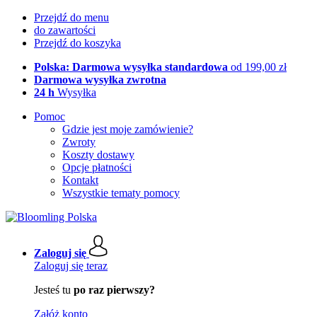
Przejdź do menu
do zawartości
Przejdź do koszyka
Polska: Darmowa wysyłka standardowa
od 199,00 zł
Darmowa wysyłka zwrotna
24 h
Wysyłka
Pomoc
Gdzie jest moje zamówienie?
Zwroty
Koszty dostawy
Opcje płatności
Kontakt
Wszystkie tematy pomocy
Zaloguj się
Zaloguj się teraz
Jesteś tu
po raz pierwszy?
Załóż konto