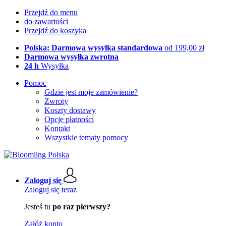
Przejdź do menu
do zawartości
Przejdź do koszyka
Polska: Darmowa wysyłka standardowa
od 199,00 zł
Darmowa wysyłka zwrotna
24 h
Wysyłka
Pomoc
Gdzie jest moje zamówienie?
Zwroty
Koszty dostawy
Opcje płatności
Kontakt
Wszystkie tematy pomocy
Zaloguj się
Zaloguj się teraz
Jesteś tu
po raz pierwszy?
Załóż konto