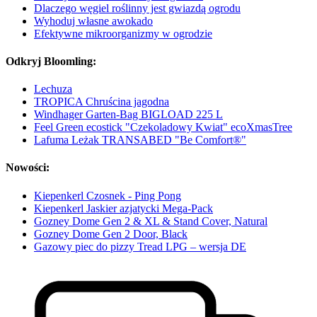
Dlaczego węgiel roślinny jest gwiazdą ogrodu
Wyhoduj własne awokado
Efektywne mikroorganizmy w ogrodzie
Odkryj Bloomling:
Lechuza
TROPICA Chruścina jagodna
Windhager Garten-Bag BIGLOAD 225 L
Feel Green ecostick "Czekoladowy Kwiat" ecoXmasTree
Lafuma Leżak TRANSABED "Be Comfort®"
Nowości:
Kiepenkerl Czosnek - Ping Pong
Kiepenkerl Jaskier azjatycki Mega-Pack
Gozney Dome Gen 2 & XL & Stand Cover, Natural
Gozney Dome Gen 2 Door, Black
Gazowy piec do pizzy Tread LPG – wersja DE