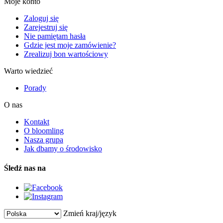
Moje konto
Zaloguj się
Zarejestruj się
Nie pamiętam hasła
Gdzie jest moje zamówienie?
Zrealizuj bon wartościowy
Warto wiedzieć
Porady
O nas
Kontakt
O bloomling
Nasza grupa
Jak dbamy o środowisko
Śledź nas na
Zmień kraj/język