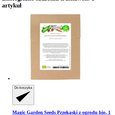
artykuł
Do koszyka
Magic Garden Seeds
Przekąski z ogrodu bio, 1