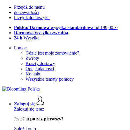
Przejdź do menu
do zawartości
Przejdź do koszyka
Polska: Darmowa wysyłka standardowa
od 199,00 zł
Darmowa wysyłka zwrotna
24 h
Wysyłka
Pomoc
Gdzie jest moje zamówienie?
Zwroty
Koszty dostawy
Opcje płatności
Kontakt
Wszystkie tematy pomocy
Zaloguj się
Zaloguj się teraz
Jesteś tu
po raz pierwszy?
Załóż konto