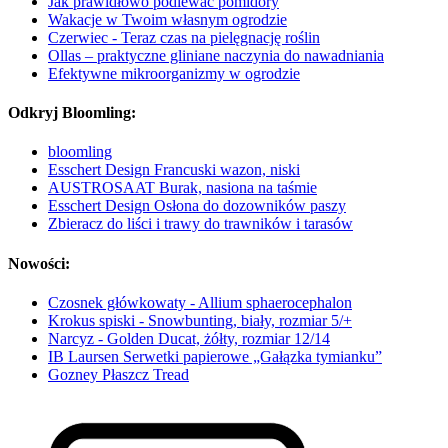
Jak prawidłowo podlewać pomidory
Wakacje w Twoim własnym ogrodzie
Czerwiec - Teraz czas na pielęgnację roślin
Ollas – praktyczne gliniane naczynia do nawadniania
Efektywne mikroorganizmy w ogrodzie
Odkryj Bloomling:
bloomling
Esschert Design Francuski wazon, niski
AUSTROSAAT Burak, nasiona na taśmie
Esschert Design Osłona do dozowników paszy
Zbieracz do liści i trawy do trawników i tarasów
Nowości:
Czosnek główkowaty - Allium sphaerocephalon
Krokus spiski - Snowbunting, biały, rozmiar 5/+
Narcyz - Golden Ducat, żółty, rozmiar 12/14
IB Laursen Serwetki papierowe „Gałązka tymianku”
Gozney Płaszcz Tread