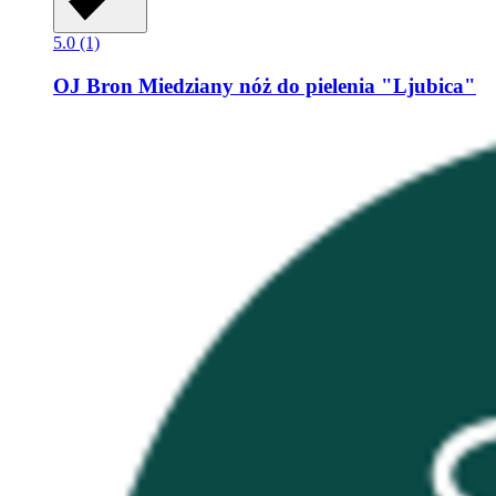
5.0 (1)
OJ Bron
Miedziany nóż do pielenia "Ljubica"