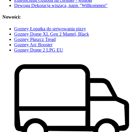
Eulenschnitt Ozdoba na choinkę - jemioła
Dewoga Dekoracja wisząca, napis "Willkommen"
Nowości:
Gozney Łopatka do serwowania pizzy
Gozney Dome XL Gen 2 Mantel, Black
Gozney Płaszcz Tread
Gozney Arc Booster
Gozney Dome 2 LPG EU