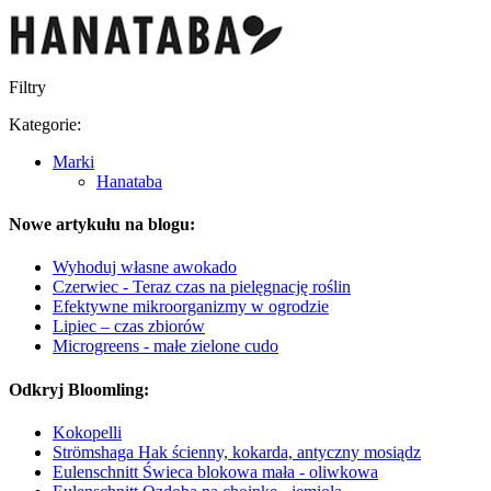
Filtry
Kategorie:
Marki
Hanataba
Nowe artykułu na blogu:
Wyhoduj własne awokado
Czerwiec - Teraz czas na pielęgnację roślin
Efektywne mikroorganizmy w ogrodzie
Lipiec – czas zbiorów
Microgreens - małe zielone cudo
Odkryj Bloomling:
Kokopelli
Strömshaga Hak ścienny, kokarda, antyczny mosiądz
Eulenschnitt Świeca blokowa mała - oliwkowa