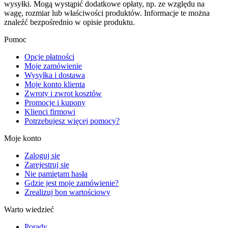
wysyłki. Mogą wystąpić dodatkowe opłaty, np. ze względu na
wagę, rozmiar lub właściwości produktów. Informacje te można
znaleźć bezpośrednio w opisie produktu.
Pomoc
Opcje płatności
Moje zamówienie
Wysyłka i dostawa
Moje konto klienta
Zwroty i zwrot kosztów
Promocje i kupony
Klienci firmowi
Potrzebujesz więcej pomocy?
Moje konto
Zaloguj się
Zarejestruj się
Nie pamiętam hasła
Gdzie jest moje zamówienie?
Zrealizuj bon wartościowy
Warto wiedzieć
Porady