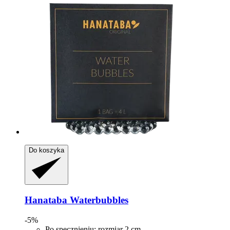
Do koszyka
Hanataba
Waterbubbles
-5%
Po spęcznieniu: rozmiar 2 cm