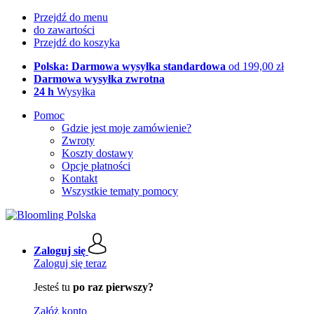
Przejdź do menu
do zawartości
Przejdź do koszyka
Polska: Darmowa wysyłka standardowa
od 199,00 zł
Darmowa wysyłka zwrotna
24 h
Wysyłka
Pomoc
Gdzie jest moje zamówienie?
Zwroty
Koszty dostawy
Opcje płatności
Kontakt
Wszystkie tematy pomocy
Zaloguj się
Zaloguj się teraz
Jesteś tu
po raz pierwszy?
Załóż konto