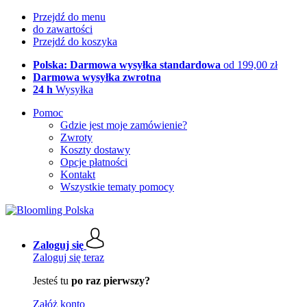
Przejdź do menu
do zawartości
Przejdź do koszyka
Polska: Darmowa wysyłka standardowa
od 199,00 zł
Darmowa wysyłka zwrotna
24 h
Wysyłka
Pomoc
Gdzie jest moje zamówienie?
Zwroty
Koszty dostawy
Opcje płatności
Kontakt
Wszystkie tematy pomocy
Zaloguj się
Zaloguj się teraz
Jesteś tu
po raz pierwszy?
Załóż konto