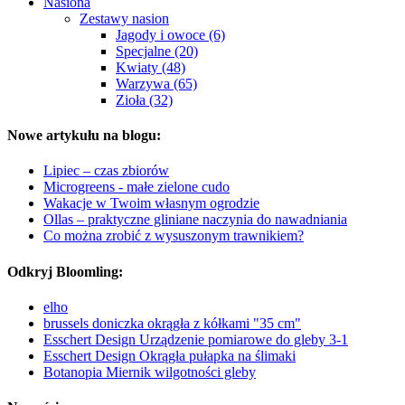
Nasiona
Zestawy nasion
Jagody i owoce (6)
Specjalne (20)
Kwiaty (48)
Warzywa (65)
Zioła (32)
Nowe artykułu na blogu:
Lipiec – czas zbiorów
Microgreens - małe zielone cudo
Wakacje w Twoim własnym ogrodzie
Ollas – praktyczne gliniane naczynia do nawadniania
Co można zrobić z wysuszonym trawnikiem?
Odkryj Bloomling:
elho
brussels doniczka okrągła z kółkami "35 cm"
Esschert Design Urządzenie pomiarowe do gleby 3-1
Esschert Design Okrągła pułapka na ślimaki
Botanopia Miernik wilgotności gleby