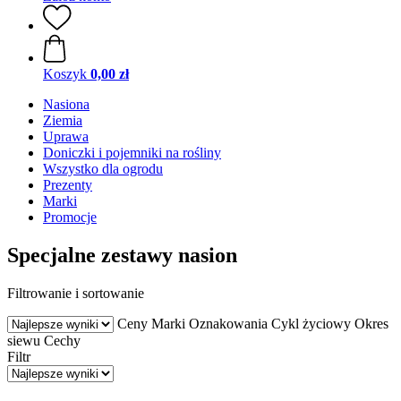
Koszyk
0,00 zł
Nasiona
Ziemia
Uprawa
Doniczki i pojemniki na rośliny
Wszystko dla ogrodu
Prezenty
Marki
Promocje
Specjalne zestawy nasion
Filtrowanie i sortowanie
Ceny
Marki
Oznakowania
Cykl życiowy
Okres
siewu
Cechy
Filtr