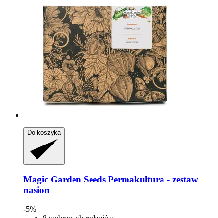
Do koszyka
Magic Garden Seeds
Permakultura -​ zestaw
nasion
-5%
8 wybranych rodzajów