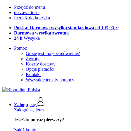
Przejdź do menu
do zawartości
Przejdź do koszyka
Polska: Darmowa wysyłka standardowa
od 199,00 zł
Darmowa wysyłka zwrotna
24 h
Wysyłka
Pomoc
Gdzie jest moje zamówienie?
Zwroty
Koszty dostawy
Opcje płatności
Kontakt
Wszystkie tematy pomocy
Zaloguj się
Zaloguj się teraz
Jesteś tu
po raz pierwszy?
Załóż konto