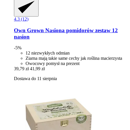
4.3 (12)
Own Grown
Nasiona pomidorów zestaw 12
nasion
-5%
12 niezwykłych odmian
Ziarna mają takie same cechy jak roślina macierzysta
Owocowy pomysł na prezent
39,79 zł
41,99 zł
Dostawa do 11 sierpnia