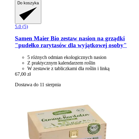
Do koszyka
5.0 (5)
Samen Maier
Bio zestaw nasion na grządki
"pudełko rarytasów dla wyjątkowej osoby"
5 różnych odmian ekologicznych nasion
Z praktycznym kalendarzem roślin
W zestawie z tabliczkami dla roślin i linką
67,00 zł
Dostawa do 11 sierpnia