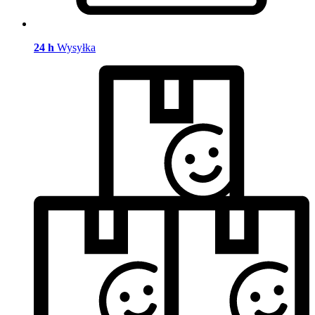
24 h
Wysyłka