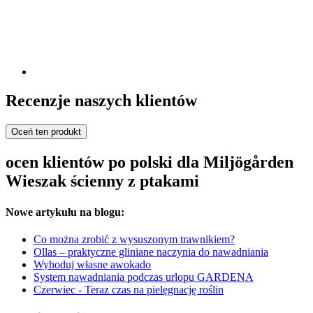
Recenzje naszych klientów
Oceń ten produkt
ocen klientów po polski dla Miljögården
Wieszak ścienny z ptakami
Nowe artykułu na blogu:
Co można zrobić z wysuszonym trawnikiem?
Ollas – praktyczne gliniane naczynia do nawadniania
Wyhoduj własne awokado
System nawadniania podczas urlopu GARDENA
Czerwiec - Teraz czas na pielęgnację roślin