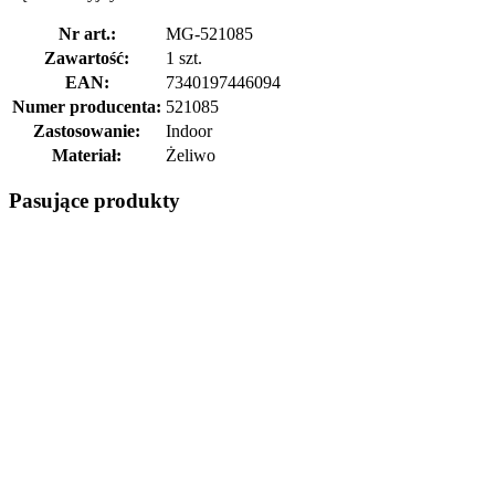
Nr art.:
MG-521085
Zawartość:
1 szt.
EAN:
7340197446094
Numer producenta:
521085
Zastosowanie:
Indoor
Materiał:
Żeliwo
Pasujące produkty