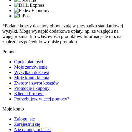
*Podane koszty dostawy obowiązują w przypadku standardowej
wysyłki. Mogą wystąpić dodatkowe opłaty, np. ze względu na
wagę, rozmiar lub właściwości produktów. Informacje te można
znaleźć bezpośrednio w opisie produktu.
Pomoc
Opcje płatności
Moje zamówienie
Wysyłka i dostawa
Moje konto klienta
Zwroty i zwrot kosztów
Promocje i kupony
Klienci firmowi
Potrzebujesz więcej pomocy?
Moje konto
Zaloguj się
Zarejestruj się
Nie pamiętam hasła