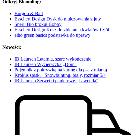
Odkryj Bloomling:
Burgon & Ball
Esschert Design Dysk do mulczowania z juty
Sperli Bio brokuł Bobby
Esschert Design Kosz do zbierania kwiatów i ziół
elho green basics podstawka do uprawy
Nowości:
IB Laursen Latarnia, szare wykończenie
IB Laursen Wycieraczka „Dom”
Pojemnik z pokrywką na karmę dla psa z miarką
Krokus spiski - Snowbunting, biały, rozmiar 5/+
IB Laursen Serwetki papierowe „Lawenda”