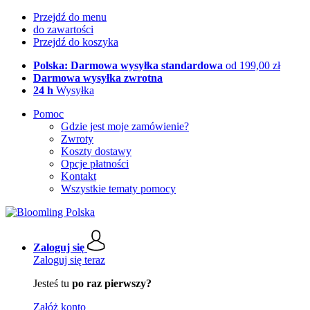
Przejdź do menu
do zawartości
Przejdź do koszyka
Polska: Darmowa wysyłka standardowa
od 199,00 zł
Darmowa wysyłka zwrotna
24 h
Wysyłka
Pomoc
Gdzie jest moje zamówienie?
Zwroty
Koszty dostawy
Opcje płatności
Kontakt
Wszystkie tematy pomocy
Zaloguj się
Zaloguj się teraz
Jesteś tu
po raz pierwszy?
Załóż konto