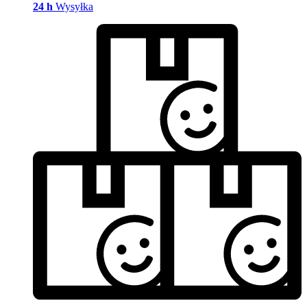
24 h
Wysyłka