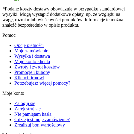
*Podane koszty dostawy obowiązują w przypadku standardowej
wysyłki. Mogą wystąpić dodatkowe opłaty, np. ze względu na
wagę, rozmiar lub właściwości produktów. Informacje te można
znaleźć bezpośrednio w opisie produktu.
Pomoc
Opcje płatności
Moje zamówienie
Wysyłka i dostawa
Moje konto klienta
Zwroty i zwrot kosztów
Promocje i kupony
Klienci firmowi
Potrzebujesz więcej pomocy?
Moje konto
Zaloguj się
Zarejestruj się
Nie pamiętam hasła
Gdzie jest moje zamówienie?
Zrealizuj bon wartościowy