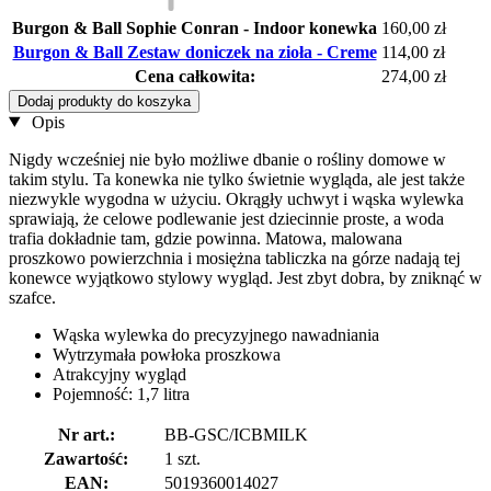
Burgon & Ball Sophie Conran - Indoor konewka
160,00 zł
Burgon & Ball Zestaw doniczek na zioła - Creme
114,00 zł
Cena całkowita:
274,00 zł
Dodaj produkty do koszyka
Opis
Nigdy wcześniej nie było możliwe dbanie o rośliny domowe w
takim stylu. Ta konewka nie tylko świetnie wygląda, ale jest także
niezwykle wygodna w użyciu. Okrągły uchwyt i wąska wylewka
sprawiają, że celowe podlewanie jest dziecinnie proste, a woda
trafia dokładnie tam, gdzie powinna. Matowa, malowana
proszkowo powierzchnia i mosiężna tabliczka na górze nadają tej
konewce wyjątkowo stylowy wygląd. Jest zbyt dobra, by zniknąć w
szafce.
Wąska wylewka do precyzyjnego nawadniania
Wytrzymała powłoka proszkowa
Atrakcyjny wygląd
Pojemność: 1,7 litra
Nr art.:
BB-GSC/ICBMILK
Zawartość:
1 szt.
EAN:
5019360014027