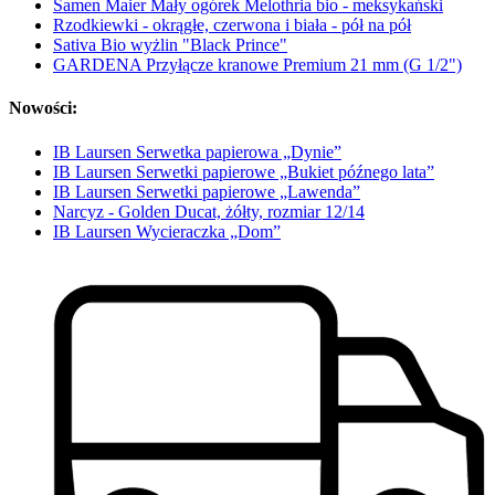
Samen Maier Mały ogórek Melothria bio - meksykański
Rzodkiewki - okrągłe, czerwona i biała - pół na pół
Sativa Bio wyżlin "Black Prince"
GARDENA Przyłącze kranowe Premium 21 mm (G 1/2")
Nowości:
IB Laursen Serwetka papierowa „Dynie”
IB Laursen Serwetki papierowe „Bukiet późnego lata”
IB Laursen Serwetki papierowe „Lawenda”
Narcyz - Golden Ducat, żółty, rozmiar 12/14
IB Laursen Wycieraczka „Dom”