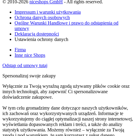
© 2010-2026
niceshops GmbH
- All rights reserved.
Impressum i warunki użytkowania
Ochrona danych osobowych
Ogólne Warunki Handlowe i prawo do odstąpienia od
umowy
Deklaracja dostępności
Ustawienia ochrony danych
Firma
Inne nice Shops
Odstąp od umowy tutaj
Spersonalizuj swoje zakupy
Wyłącznie za Twoją wyraźną zgodą używamy plików cookie oraz
innych technologii, aby zapewnić Ci spersonalizowane
doświadczenie zakupowe.
W tym celu gromadzimy dane dotyczące naszych użytkowników,
ich zachowań oraz wykorzystywanych urządzeń. Informacje te
wykorzystujemy do ciągłej optymalizacji naszej strony internetowej,
wyświetlania dopasowanych reklam i treści, a także do analizy
statystyk użytkowania. Możemy również – wyłącznie za Twoją
zgodą i pod warunkiem, że sam korzystasz z usług danego