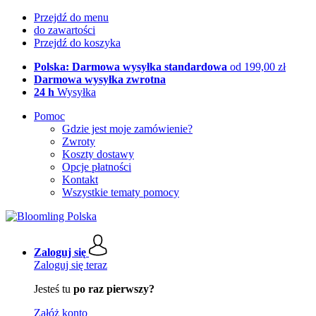
Przejdź do menu
do zawartości
Przejdź do koszyka
Polska: Darmowa wysyłka standardowa
od 199,00 zł
Darmowa wysyłka zwrotna
24 h
Wysyłka
Pomoc
Gdzie jest moje zamówienie?
Zwroty
Koszty dostawy
Opcje płatności
Kontakt
Wszystkie tematy pomocy
Zaloguj się
Zaloguj się teraz
Jesteś tu
po raz pierwszy?
Załóż konto