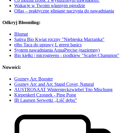
Co można zrobić z wysuszonym trawnikiem?
Wakacje w Twoim własnym ogrodzie
Ollas – praktyczne gliniane naczynia do nawadniania
Odkryj Bloomling:
Blumat
Sativa Bio Kwiat roczny "Niebieska Marzanka"
elho Taca do uprawy L green basics
System nawadniania AquaPrecise (naziemny)
Bio kiełki / microgreens - rzodkiew "Scarlet Champion"
Nowości:
Gozney Arc Booster
Gozney Arc and Arc Stand Cover, Natural
AUSTROSAAT Wintersteckzwiebel Trio Mischung
Kiepenkerl Czosnek - Ping Pong
IB Laursen Serwetki „Liść dębu”