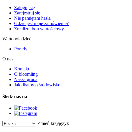
Zaloguj się
Zarejestruj się
Nie pamiętam hasła
Gdzie jest moje zamówienie?
Zrealizuj bon wartościowy
Warto wiedzieć
Porady
O nas
Kontakt
O bloomling
Nasza grupa
Jak dbamy o środowisko
Śledź nas na
Zmień kraj/język