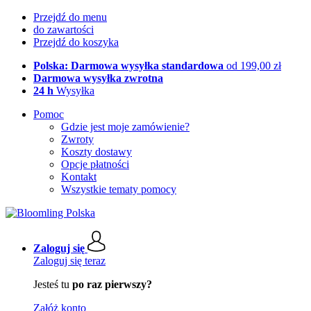
Przejdź do menu
do zawartości
Przejdź do koszyka
Polska: Darmowa wysyłka standardowa
od 199,00 zł
Darmowa wysyłka zwrotna
24 h
Wysyłka
Pomoc
Gdzie jest moje zamówienie?
Zwroty
Koszty dostawy
Opcje płatności
Kontakt
Wszystkie tematy pomocy
Zaloguj się
Zaloguj się teraz
Jesteś tu
po raz pierwszy?
Załóż konto