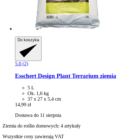
Do koszyka
5.0 (2)
Esschert Design
Plant Terrarium ziemia
5 L
Ok. 1,6 kg
37 x 27 x 5,4 cm
14,99 zł
Dostawa do 11 sierpnia
Ziemia do roślin domowych: 4 artykuły
Wszystkie ceny zawierają VAT