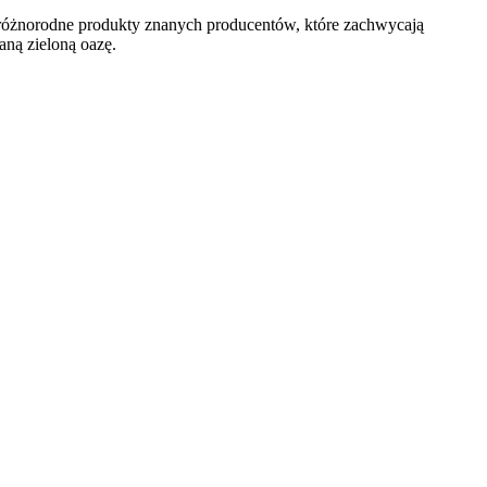
e różnorodne produkty znanych producentów, które zachwycają
aną zieloną oazę.