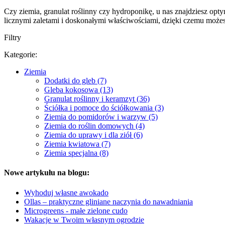
Czy ziemia, granulat roślinny czy hydroponikę, u nas znajdziesz o
licznymi zaletami i doskonałymi właściwościami, dzięki czemu możes
Filtry
Kategorie:
Ziemia
Dodatki do gleb (7)
Gleba kokosowa (13)
Granulat roślinny i keramzyt (36)
Ściółka i pomoce do ściółkowania (3)
Ziemia do pomidorów i warzyw (5)
Ziemia do roślin domowych (4)
Ziemia do uprawy i dla ziół (6)
Ziemia kwiatowa (7)
Ziemia specjalna (8)
Nowe artykułu na blogu:
Wyhoduj własne awokado
Ollas – praktyczne gliniane naczynia do nawadniania
Microgreens - małe zielone cudo
Wakacje w Twoim własnym ogrodzie