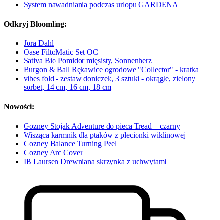
System nawadniania podczas urlopu GARDENA
Odkryj Bloomling:
Jora Dahl
Oase FiltoMatic Set OC
Sativa Bio Pomidor mięsisty, Sonnenherz
Burgon & Ball Rękawice ogrodowe "Collector" - kratka
vibes fold - zestaw doniczek, 3 sztuki - okrągłe, zielony
sorbet, 14 cm, 16 cm, 18 cm
Nowości:
Gozney Stojak Adventure do pieca Tread – czarny
Wisząca karmnik dla ptaków z plecionki wiklinowej
Gozney Balance Turning Peel
Gozney Arc Cover
IB Laursen Drewniana skrzynka z uchwytami