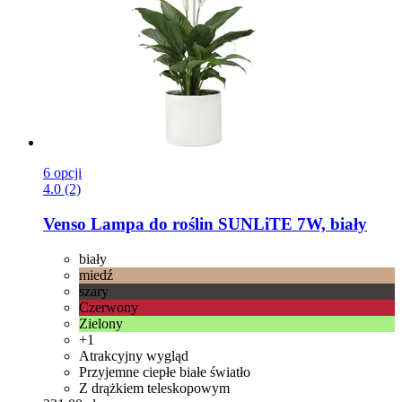
6 opcji
4.0 (2)
Venso
Lampa do roślin SUNLiTE 7W, biały
biały
miedź
szary
Czerwony
Zielony
+1
Atrakcyjny wygląd
Przyjemne ciepłe białe światło
Z drążkiem teleskopowym