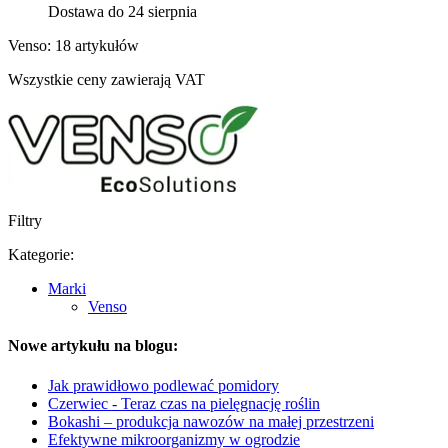
Dostawa do 24 sierpnia
Venso: 18 artykułów
Wszystkie ceny zawierają VAT
Filtry
Kategorie:
Marki
Venso
Nowe artykułu na blogu:
Jak prawidłowo podlewać pomidory
Czerwiec - Teraz czas na pielęgnację roślin
Bokashi – produkcja nawozów na małej przestrzeni
Efektywne mikroorganizmy w ogrodzie