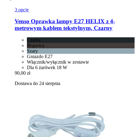
3 opcje
Venso
Oprawka lampy E27 HELIX z 4-​
metrowym kablem tekstylnym, Czarny
Czarny
Brązowy
Szary
Gniazdo E27
Włącznik/wyłącznik w zestawie
Dla 6 żarówek 18 W
90,00 zł
Dostawa do 24 sierpnia