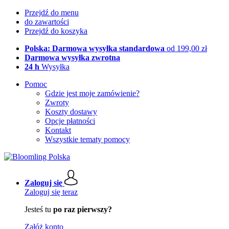
Przejdź do menu
do zawartości
Przejdź do koszyka
Polska: Darmowa wysyłka standardowa
od 199,00 zł
Darmowa wysyłka zwrotna
24 h
Wysyłka
Pomoc
Gdzie jest moje zamówienie?
Zwroty
Koszty dostawy
Opcje płatności
Kontakt
Wszystkie tematy pomocy
Zaloguj się
Zaloguj się teraz
Jesteś tu
po raz pierwszy?
Załóż konto