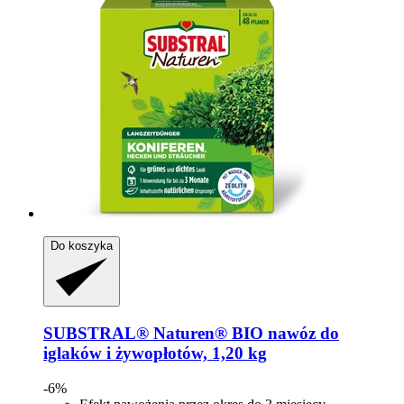
Do koszyka
SUBSTRAL® Naturen®
BIO nawóz do
iglaków i żywopłotów, 1,20 kg
-6%