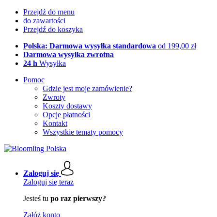
Przejdź do menu
do zawartości
Przejdź do koszyka
Polska: Darmowa wysyłka standardowa
od 199,00 zł
Darmowa wysyłka zwrotna
24 h
Wysyłka
Pomoc
Gdzie jest moje zamówienie?
Zwroty
Koszty dostawy
Opcje płatności
Kontakt
Wszystkie tematy pomocy
Zaloguj się
Zaloguj się teraz
Jesteś tu
po raz pierwszy?
Załóż konto