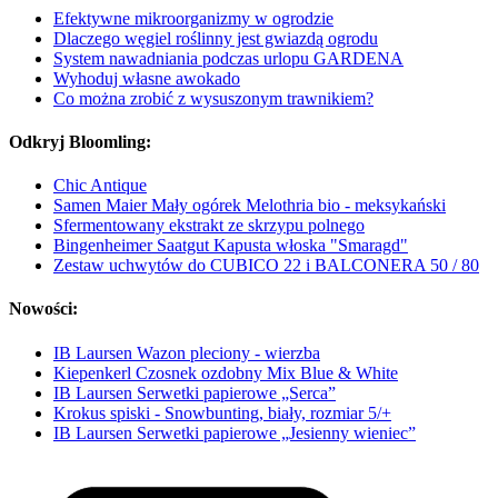
Efektywne mikroorganizmy w ogrodzie
Dlaczego węgiel roślinny jest gwiazdą ogrodu
System nawadniania podczas urlopu GARDENA
Wyhoduj własne awokado
Co można zrobić z wysuszonym trawnikiem?
Odkryj Bloomling:
Chic Antique
Samen Maier Mały ogórek Melothria bio - meksykański
Sfermentowany ekstrakt ze skrzypu polnego
Bingenheimer Saatgut Kapusta włoska "Smaragd"
Zestaw uchwytów do CUBICO 22 i BALCONERA 50 / 80
Nowości:
IB Laursen Wazon pleciony - wierzba
Kiepenkerl Czosnek ozdobny Mix Blue & White
IB Laursen Serwetki papierowe „Serca”
Krokus spiski - Snowbunting, biały, rozmiar 5/+
IB Laursen Serwetki papierowe „Jesienny wieniec”