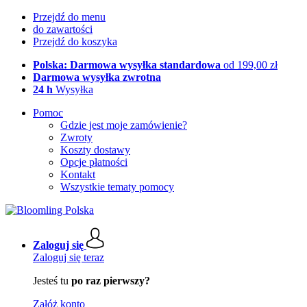
Przejdź do menu
do zawartości
Przejdź do koszyka
Polska: Darmowa wysyłka standardowa
od 199,00 zł
Darmowa wysyłka zwrotna
24 h
Wysyłka
Pomoc
Gdzie jest moje zamówienie?
Zwroty
Koszty dostawy
Opcje płatności
Kontakt
Wszystkie tematy pomocy
Zaloguj się
Zaloguj się teraz
Jesteś tu
po raz pierwszy?
Załóż konto