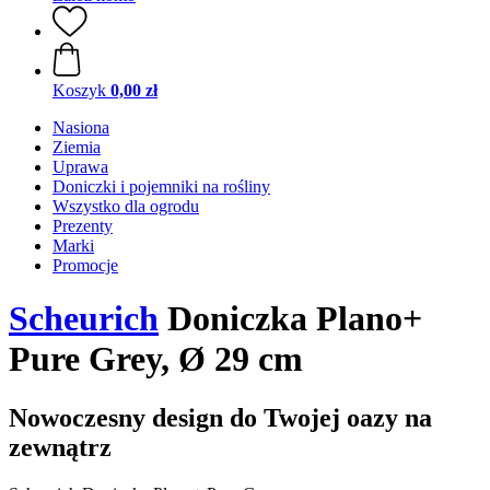
Koszyk
0,00 zł
Nasiona
Ziemia
Uprawa
Doniczki i pojemniki na rośliny
Wszystko dla ogrodu
Prezenty
Marki
Promocje
Scheurich
Doniczka Plano+
Pure Grey, Ø 29 cm
Nowoczesny design do Twojej oazy na
zewnątrz