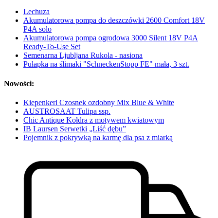
Lechuza
Akumulatorowa pompa do deszczówki 2600 Comfort 18V
P4A solo
Akumulatorowa pompa ogrodowa 3000 Silent 18V P4A
Ready-To-Use Set
Semenarna Ljubljana Rukola - nasiona
Pułapka na ślimaki "SchneckenStopp FE" mała, 3 szt.
Nowości:
Kiepenkerl Czosnek ozdobny Mix Blue & White
AUSTROSAAT Tulipa ssp.
Chic Antique Kołdra z motywem kwiatowym
IB Laursen Serwetki „Liść dębu”
Pojemnik z pokrywką na karmę dla psa z miarką