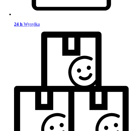
24 h
Wysyłka