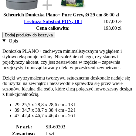
Scheurich Doniczka Plano+ Pure Grey, Ø 29 cm
86,00 zł
Lechuza Substrat PON, 18 l
107,00 zł
Cena całkowita:
193,00 zł
Dodaj produkty do koszyka
Opis
Doniczka PLANO+ zachwyca minimalistycznym wyglądem i
stylowo eksponuje rośliny. Niezależnie od tego, czy stanowi
pojedynczy akcent, czy jest zestawiona w rzędzie – zapewnia
przejrzysty i uporządkowany efekt w przestrzeni zewnętrznej.
Dzięki wytrzymałemu tworzywu sztucznemu doskonale nadaje się
do użytku na zewnątrz i niezawodnie sprawdza się przez wiele
sezonów. Idealna dla osób, które chcą połączyć nowoczesny design
z funkcjonalnością.
29: 25,5 x 28,8 x 28,6 cm - 13 l
39: 34,7 x 38,7 x 38,4 cm - 32 l
47: 42,4 x 46,7 x 46,4 cm - 56 l
Nr art.:
SR-69303
Zawartość:
1 szt.