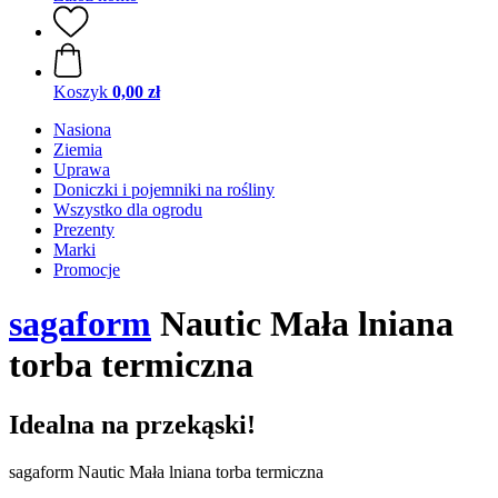
Koszyk
0,00 zł
Nasiona
Ziemia
Uprawa
Doniczki i pojemniki na rośliny
Wszystko dla ogrodu
Prezenty
Marki
Promocje
sagaform
Nautic Mała lniana
torba termiczna
Idealna na przekąski!
sagaform Nautic Mała lniana torba termiczna