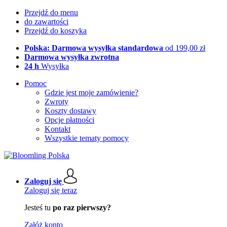
Przejdź do menu
do zawartości
Przejdź do koszyka
Polska: Darmowa wysyłka standardowa
od 199,00 zł
Darmowa wysyłka zwrotna
24 h
Wysyłka
Pomoc
Gdzie jest moje zamówienie?
Zwroty
Koszty dostawy
Opcje płatności
Kontakt
Wszystkie tematy pomocy
Zaloguj się
Zaloguj się teraz
Jesteś tu
po raz pierwszy?
Załóż konto