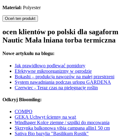
Material:
Polyester
Oceń ten produkt
ocen klientów po polski dla sagaform
Nautic Mała lniana torba termiczna
Nowe artykułu na blogu:
Jak prawidłowo podlewać pomidory
Efektywne mikroorganizmy w ogrodzie
Bokashi – produkcja nawozów na małej przestrzeni
System nawadniania podczas urlopu GARDENA
Czerwiec - Teraz czas na pielęgnację roślin
Odkryj Bloomling:
COMPO
GEKA Uchwyt ścienny na wąż
Windhager Kolce ziemne / szpilki do mocowania
Skrzynka balkonowa vibia campana allin1 50 cm
Sativa Bio bazylia "Basilikum Rustik"