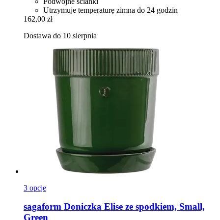
Podwójne ścianki
Utrzymuje temperaturę zimna do 24 godzin
162,00 zł
Dostawa do 10 sierpnia
3 opcje
sagaform
Doniczka Elise ze spodkiem, Small,
Green