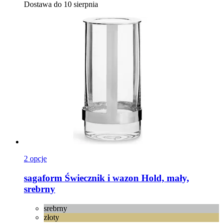
Dostawa do 10 sierpnia
2 opcje
sagaform
Świecznik i wazon Hold, mały,
srebrny
srebrny
złoty