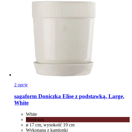
2 opcje
sagaform
Doniczka Elise z podstawką, Large,
White
White
Bordeaux
ø 17 cm, wysokość 19 cm
Wykonana z kamionki