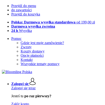
Przejdź do menu
do zawartości
Przejdź do koszyka
Polska: Darmowa wysyłka standardowa
od 199,00 zł
Darmowa wysyłka zwrotna
24 h
Wysyłka
Pomoc
Gdzie jest moje zamówienie?
Zwroty
Koszty dostawy
Opcje płatności
Kontakt
Wszystkie tematy pomocy
Zaloguj się
Zaloguj się teraz
Jesteś tu
po raz pierwszy?
Załóż konto