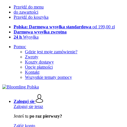
Przejdź do menu
do zawartości
Przejdź do koszyka
Polska: Darmowa wysyłka standardowa
od 199,00 zł
Darmowa wysyłka zwrotna
24 h
Wysyłka
Pomoc
Gdzie jest moje zamówienie?
Zwroty
Koszty dostawy
Opcje płatności
Kontakt
Wszystkie tematy pomocy
Zaloguj się
Zaloguj się teraz
Jesteś tu
po raz pierwszy?
Załóż konto