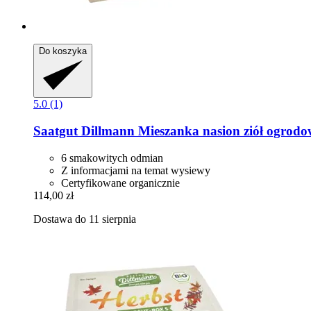
Do koszyka
5.0 (1)
Saatgut Dillmann
Mieszanka nasion ziół ogrodo
6 smakowitych odmian
Z informacjami na temat wysiewy
Certyfikowane organicznie
114,00 zł
Dostawa do 11 sierpnia