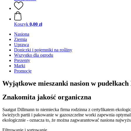
Koszyk
0,00 zł
Nasiona
Ziemia
Uprawa
Doniczki i pojemniki na rośliny
Wszystko dla ogrodu
Prezenty
Marki
Promocje
Wyjątkowe mieszanki nasion w pudełkach
Znakomita jakość organiczna
Saatgut Dillmann to niemiecka firma rodzinna z certyfikatem ekologi
świeżych partii i pakowanie w gazoszczelne worki zapewnia optymaln
ekologicznie - oznacza to, że można zagwarantować nasiona najwyższ
Filtrowanie i sortowanie