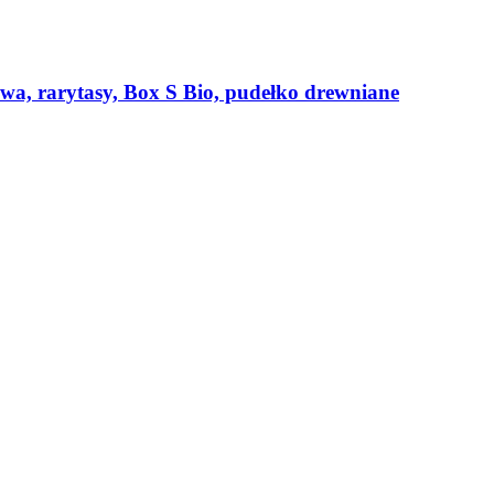
ywa, rarytasy, Box S Bio, pudełko drewniane