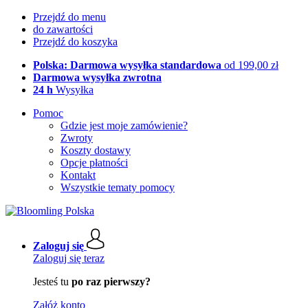
Przejdź do menu
do zawartości
Przejdź do koszyka
Polska: Darmowa wysyłka standardowa
od 199,00 zł
Darmowa wysyłka zwrotna
24 h
Wysyłka
Pomoc
Gdzie jest moje zamówienie?
Zwroty
Koszty dostawy
Opcje płatności
Kontakt
Wszystkie tematy pomocy
Zaloguj się
Zaloguj się teraz
Jesteś tu
po raz pierwszy?
Załóż konto