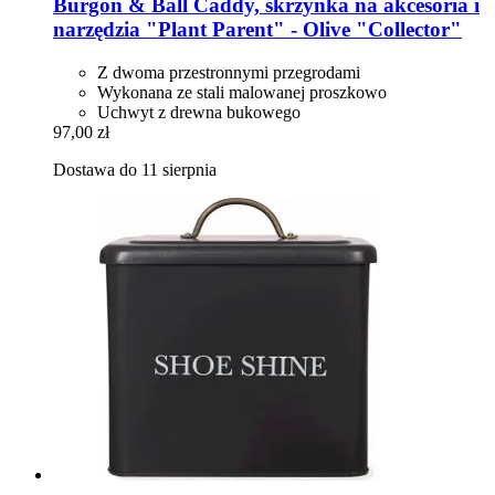
Burgon & Ball
Caddy, skrzynka na akcesoria i
narzędzia "Plant Parent" -​ Olive "Collector"
Z dwoma przestronnymi przegrodami
Wykonana ze stali malowanej proszkowo
Uchwyt z drewna bukowego
97,00 zł
Dostawa do 11 sierpnia