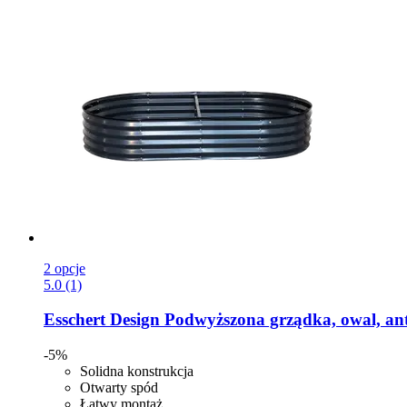
2 opcje
5.0 (1)
Esschert Design
Podwyższona grządka, owal, ant
-5%
Solidna konstrukcja
Otwarty spód
Łatwy montaż