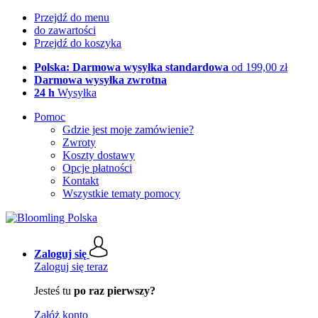
Przejdź do menu
do zawartości
Przejdź do koszyka
Polska: Darmowa wysyłka standardowa
od 199,00 zł
Darmowa wysyłka zwrotna
24 h
Wysyłka
Pomoc
Gdzie jest moje zamówienie?
Zwroty
Koszty dostawy
Opcje płatności
Kontakt
Wszystkie tematy pomocy
Zaloguj się
Zaloguj się teraz
Jesteś tu
po raz pierwszy?
Załóż konto