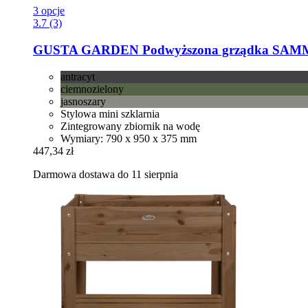
3 opcje
3.7 (3)
GUSTA GARDEN
Podwyższona grządka SAMMY
antracyt
ciemnozielony
jasnoszary
Stylowa mini szklarnia
Zintegrowany zbiornik na wodę
Wymiary: 790 x 950 x 375 mm
447,34 zł
Darmowa dostawa do 11 sierpnia