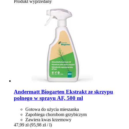
Produkt wyprzedany
Andermatt Biogarten
Ekstrakt ze skrzypu
polnego w sprayu AF, 500 ml
Gotowa do użycia mieszanka
Zapobiega chorobom grzybiczym
Zawiera kwas krzemowy
47,99 zł
(95,98 zł / l)