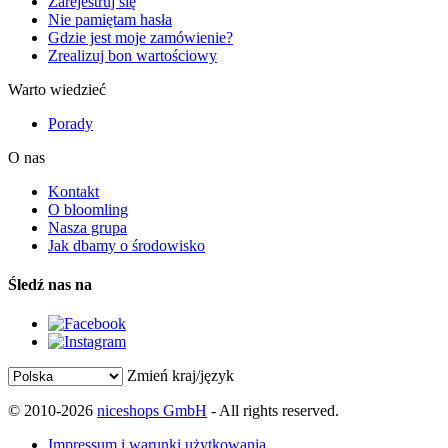
Zarejestruj się
Nie pamiętam hasła
Gdzie jest moje zamówienie?
Zrealizuj bon wartościowy
Warto wiedzieć
Porady
O nas
Kontakt
O bloomling
Nasza grupa
Jak dbamy o środowisko
Śledź nas na
Zmień kraj/język
© 2010-2026
niceshops GmbH
- All rights reserved.
Impressum i warunki użytkowania