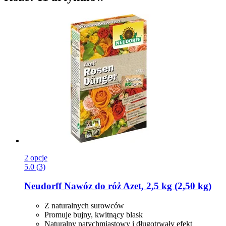
2 opcje
5.0 (3)
Neudorff
Nawóz do róż Azet, 2,5 kg (2,50 kg)
Z naturalnych surowców
Promuje bujny, kwitnący blask
Naturalny natychmiastowy i długotrwały efekt