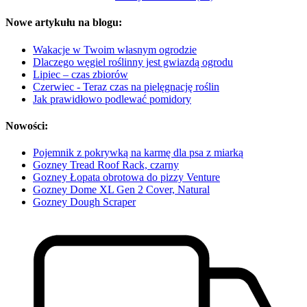
Nowe artykułu na blogu:
Wakacje w Twoim własnym ogrodzie
Dlaczego węgiel roślinny jest gwiazdą ogrodu
Lipiec – czas zbiorów
Czerwiec - Teraz czas na pielęgnację roślin
Jak prawidłowo podlewać pomidory
Nowości:
Pojemnik z pokrywką na karmę dla psa z miarką
Gozney Tread Roof Rack, czarny
Gozney Łopata obrotowa do pizzy Venture
Gozney Dome XL Gen 2 Cover, Natural
Gozney Dough Scraper