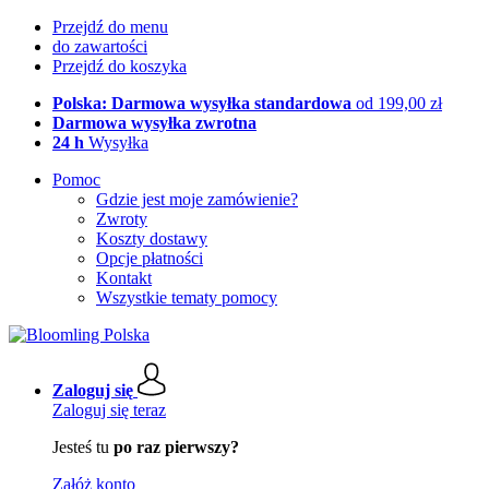
Przejdź do menu
do zawartości
Przejdź do koszyka
Polska: Darmowa wysyłka standardowa
od 199,00 zł
Darmowa wysyłka zwrotna
24 h
Wysyłka
Pomoc
Gdzie jest moje zamówienie?
Zwroty
Koszty dostawy
Opcje płatności
Kontakt
Wszystkie tematy pomocy
Zaloguj się
Zaloguj się teraz
Jesteś tu
po raz pierwszy?
Załóż konto