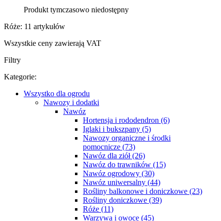
Produkt tymczasowo niedostępny
Róże: 11 artykułów
Wszystkie ceny zawierają VAT
Filtry
Kategorie:
Wszystko dla ogrodu
Nawozy i dodatki
Nawóz
Hortensja i rododendron (6)
Iglaki i bukszpany (5)
Nawozy organiczne i środki
pomocnicze (73)
Nawóz dla ziół (26)
Nawóz do trawników (15)
Nawóz ogrodowy (30)
Nawóz uniwersalny (44)
Rośliny balkonowe i doniczkowe (23)
Rośliny doniczkowe (39)
Róże (11)
Warzywa i owoce (45)