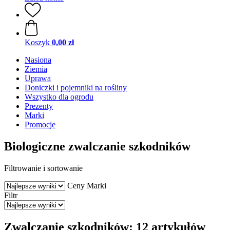
Koszyk
0,00 zł
Nasiona
Ziemia
Uprawa
Doniczki i pojemniki na rośliny
Wszystko dla ogrodu
Prezenty
Marki
Promocje
Biologiczne zwalczanie szkodników
Filtrowanie i sortowanie
Ceny
Marki
Filtr
Zwalczanie szkodników: 12 artykułów