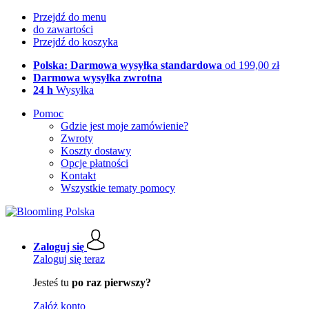
Przejdź do menu
do zawartości
Przejdź do koszyka
Polska: Darmowa wysyłka standardowa
od 199,00 zł
Darmowa wysyłka zwrotna
24 h
Wysyłka
Pomoc
Gdzie jest moje zamówienie?
Zwroty
Koszty dostawy
Opcje płatności
Kontakt
Wszystkie tematy pomocy
Zaloguj się
Zaloguj się teraz
Jesteś tu
po raz pierwszy?
Załóż konto