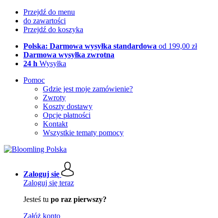
Przejdź do menu
do zawartości
Przejdź do koszyka
Polska: Darmowa wysyłka standardowa
od 199,00 zł
Darmowa wysyłka zwrotna
24 h
Wysyłka
Pomoc
Gdzie jest moje zamówienie?
Zwroty
Koszty dostawy
Opcje płatności
Kontakt
Wszystkie tematy pomocy
Zaloguj się
Zaloguj się teraz
Jesteś tu
po raz pierwszy?
Załóż konto