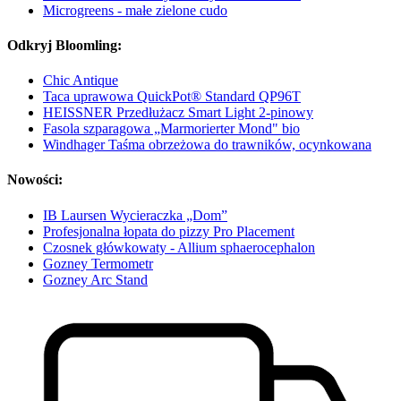
Microgreens - małe zielone cudo
Odkryj Bloomling:
Chic Antique
Taca uprawowa QuickPot® Standard QP96T
HEISSNER Przedłużacz Smart Light 2-pinowy
Fasola szparagowa „Marmorierter Mond" bio
Windhager Taśma obrzeżowa do trawników, ocynkowana
Nowości:
IB Laursen Wycieraczka „Dom”
Profesjonalna łopata do pizzy Pro Placement
Czosnek główkowaty - Allium sphaerocephalon
Gozney Termometr
Gozney Arc Stand