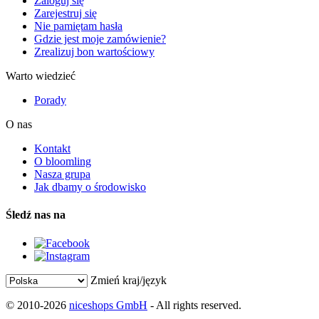
Zaloguj się
Zarejestruj się
Nie pamiętam hasła
Gdzie jest moje zamówienie?
Zrealizuj bon wartościowy
Warto wiedzieć
Porady
O nas
Kontakt
O bloomling
Nasza grupa
Jak dbamy o środowisko
Śledź nas na
Zmień kraj/język
© 2010-2026
niceshops GmbH
- All rights reserved.