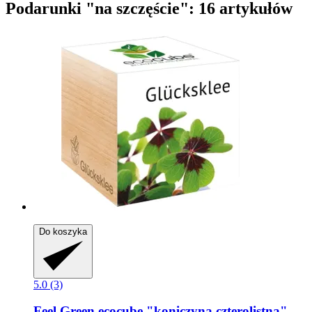
Podarunki "na szczęście": 16 artykułów
Do koszyka
5.0 (3)
Feel Green
ecocube "koniczyna czterolistna",