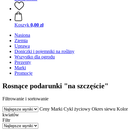
Koszyk
0,00 zł
Nasiona
Ziemia
Uprawa
Doniczki i pojemniki na rośliny
Wszystko dla ogrodu
Prezenty
Marki
Promocje
Rosnące podarunki "na szczęście"
Filtrowanie i sortowanie
Ceny
Marki
Cykl życiowy
Okres siewu
Kolor
kwiatów
Filtr