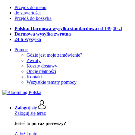
Przejdź do menu
do zawartości
Przejdź do koszyka
Polska: Darmowa wysyłka standardowa
od 199,00 zł
Darmowa wysyłka zwrotna
24 h
Wysyłka
Pomoc
Gdzie jest moje zamówienie?
Zwroty
Koszty dostawy
Opcje płatności
Kontakt
Wszystkie tematy pomocy
Zaloguj się
Zaloguj się teraz
Jesteś tu
po raz pierwszy?
Załóż konto