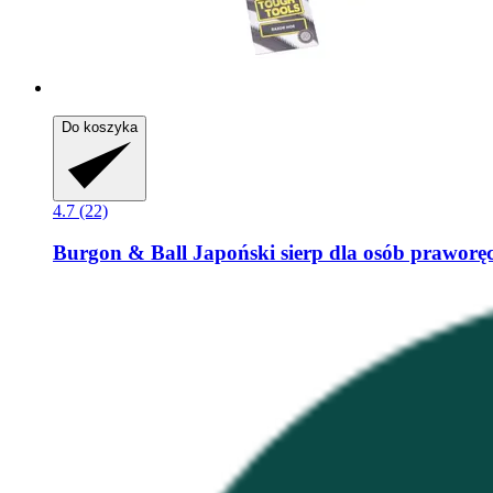
Do koszyka
4.7 (22)
Burgon & Ball
Japoński sierp dla osób praworę