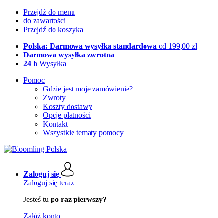
Przejdź do menu
do zawartości
Przejdź do koszyka
Polska: Darmowa wysyłka standardowa
od 199,00 zł
Darmowa wysyłka zwrotna
24 h
Wysyłka
Pomoc
Gdzie jest moje zamówienie?
Zwroty
Koszty dostawy
Opcje płatności
Kontakt
Wszystkie tematy pomocy
Zaloguj się
Zaloguj się teraz
Jesteś tu
po raz pierwszy?
Załóż konto