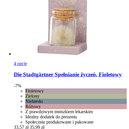
4 opcje
Die Stadtgärtner
Spełnianie życzeń, Fioletowy
-7%
Fioletowy
Zielony
Niebieski
Różowy
Z prawdziwym mniszkiem lekarskim
Idealny dodatek do prezentu
Społecznie produkowane i pakowane
33,57 zł
35,99 zł