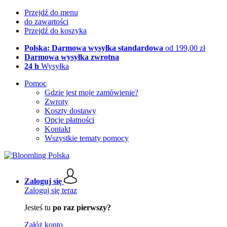
Przejdź do menu
do zawartości
Przejdź do koszyka
Polska: Darmowa wysyłka standardowa
od 199,00 zł
Darmowa wysyłka zwrotna
24 h
Wysyłka
Pomoc
Gdzie jest moje zamówienie?
Zwroty
Koszty dostawy
Opcje płatności
Kontakt
Wszystkie tematy pomocy
Zaloguj się
Zaloguj się teraz
Jesteś tu
po raz pierwszy?
Załóż konto