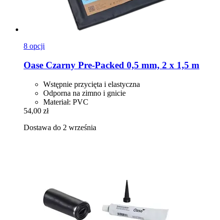
8 opcji
Oase
Czarny Pre-​Packed 0,5 mm, 2 x 1,5 m
Wstępnie przycięta i elastyczna
Odporna na zimno i gnicie
Materiał: PVC
54,00 zł
Dostawa do 2 września