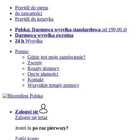
Przejdź do menu
do zawartości
Przejdź do koszyka
Polska: Darmowa wysyłka standardowa
od 199,00 zł
Darmowa wysyłka zwrotna
24 h
Wysyłka
Pomoc
Gdzie jest moje zamówienie?
Zwroty
Koszty dostawy
Opcje płatności
Kontakt
Wszystkie tematy pomocy
Zaloguj się
Zaloguj się teraz
Jesteś tu
po raz pierwszy?
Załóż konto