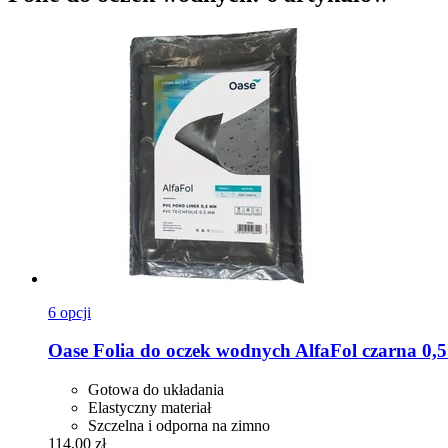
6 opcji
Oase
Folia do oczek wodnych AlfaFol czarna 0,5
Gotowa do układania
Elastyczny materiał
Szczelna i odporna na zimno
114,00 zł