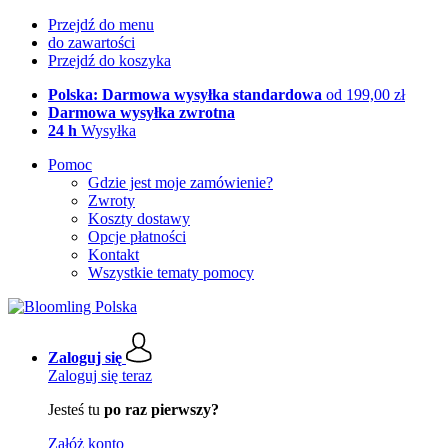
Przejdź do menu
do zawartości
Przejdź do koszyka
Polska: Darmowa wysyłka standardowa
od 199,00 zł
Darmowa wysyłka zwrotna
24 h
Wysyłka
Pomoc
Gdzie jest moje zamówienie?
Zwroty
Koszty dostawy
Opcje płatności
Kontakt
Wszystkie tematy pomocy
Zaloguj się
Zaloguj się teraz
Jesteś tu
po raz pierwszy?
Załóż konto