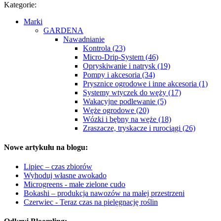
Kategorie:
Marki
GARDENA
Nawadnianie
Kontrola (23)
Micro-Drip-System (46)
Opryskiwanie i natrysk (19)
Pompy i akcesoria (34)
Prysznice ogrodowe i inne akcesoria (1)
Systemy wtyczek do węży (17)
Wakacyjne podlewanie (5)
Węże ogrodowe (20)
Wózki i bębny na węże (18)
Zraszacze, tryskacze i rurociągi (26)
Nowe artykułu na blogu:
Lipiec – czas zbiorów
Wyhoduj własne awokado
Microgreens - małe zielone cudo
Bokashi – produkcja nawozów na małej przestrzeni
Czerwiec - Teraz czas na pielęgnację roślin