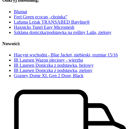
Odkryj Bloomling:
Blumat
Feel Green ecocan „choinka”
Lafuma Leżak TRANSABED Batyline®
Haxnicks Tunel Easy Micromesh
Szklana doniczka/podstawka na rośliny Laila, zielony
Nowości:
Hiacynt wschodni - Blue Jacket, niebieski, rozmiar 15/16
IB Laursen Wazon pleciony - wierzba
IB Laursen Doniczka z podstawką, beżowy
IB Laursen Doniczka z podstawką, zielony
Gozney Dome XL Gen 2 Door, Black