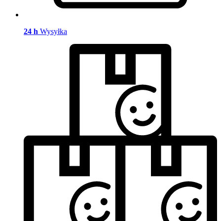
24 h
Wysyłka