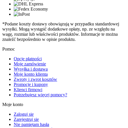
*Podane koszty dostawy obowiązują w przypadku standardowej
wysyłki. Mogą wystąpić dodatkowe opłaty, np. ze względu na
wagę, rozmiar lub właściwości produktów. Informacje te można
znaleźć bezpośrednio w opisie produktu.
Pomoc
Opcje płatności
Moje zamówienie
Wysyłka i dostawa
Moje konto klienta
Zwroty i zwrot kosztów
Promocje i kupony
Klienci firmowi
Potrzebujesz więcej pomocy?
Moje konto
Zaloguj się
Zarejestruj się
Nie pamiętam hasła