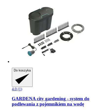
Do koszyka
4.0 (1)
GARDENA
city gardening -​ system do
podlewania z pojemnikiem na wodę