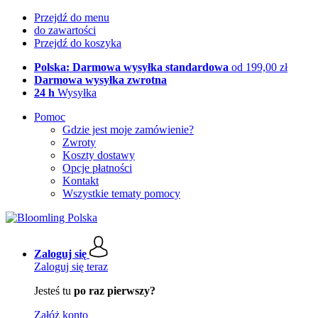
Przejdź do menu
do zawartości
Przejdź do koszyka
Polska: Darmowa wysyłka standardowa
od 199,00 zł
Darmowa wysyłka zwrotna
24 h
Wysyłka
Pomoc
Gdzie jest moje zamówienie?
Zwroty
Koszty dostawy
Opcje płatności
Kontakt
Wszystkie tematy pomocy
Zaloguj się
Zaloguj się teraz
Jesteś tu
po raz pierwszy?
Załóż konto