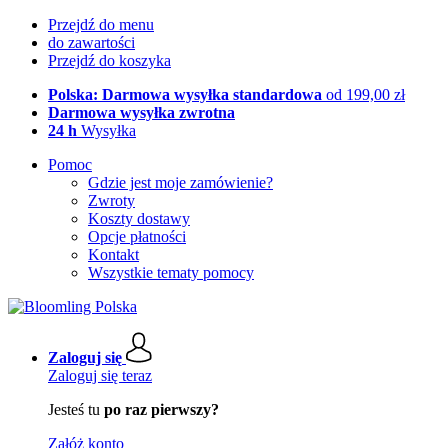
Przejdź do menu
do zawartości
Przejdź do koszyka
Polska: Darmowa wysyłka standardowa
od 199,00 zł
Darmowa wysyłka zwrotna
24 h
Wysyłka
Pomoc
Gdzie jest moje zamówienie?
Zwroty
Koszty dostawy
Opcje płatności
Kontakt
Wszystkie tematy pomocy
Zaloguj się
Zaloguj się teraz
Jesteś tu
po raz pierwszy?
Załóż konto