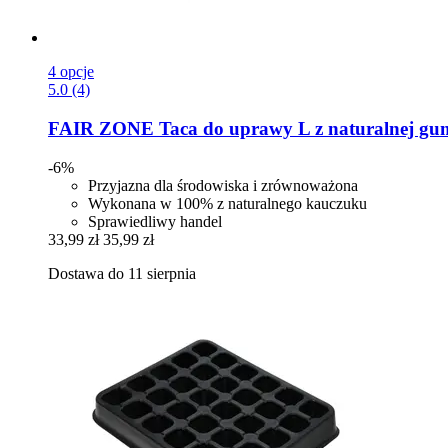
4 opcje
5.0 (4)
FAIR ZONE
Taca do uprawy L z naturalnej gu
-6%
Przyjazna dla środowiska i zrównoważona
Wykonana w 100% z naturalnego kauczuku
Sprawiedliwy handel
33,99 zł
35,99 zł
Dostawa do 11 sierpnia