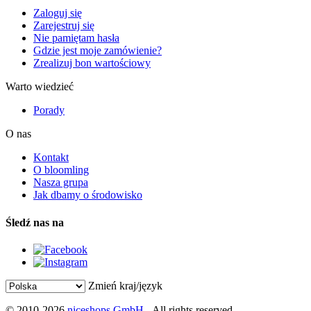
Zaloguj się
Zarejestruj się
Nie pamiętam hasła
Gdzie jest moje zamówienie?
Zrealizuj bon wartościowy
Warto wiedzieć
Porady
O nas
Kontakt
O bloomling
Nasza grupa
Jak dbamy o środowisko
Śledź nas na
Zmień kraj/język
© 2010-2026
niceshops GmbH
- All rights reserved.