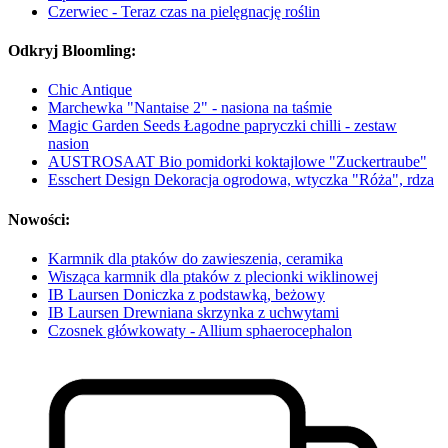
Czerwiec - Teraz czas na pielęgnację roślin
Odkryj Bloomling:
Chic Antique
Marchewka "Nantaise 2" - nasiona na taśmie
Magic Garden Seeds Łagodne papryczki chilli - zestaw
nasion
AUSTROSAAT Bio pomidorki koktajlowe "Zuckertraube"
Esschert Design Dekoracja ogrodowa, wtyczka "Róża", rdza
Nowości:
Karmnik dla ptaków do zawieszenia, ceramika
Wisząca karmnik dla ptaków z plecionki wiklinowej
IB Laursen Doniczka z podstawką, beżowy
IB Laursen Drewniana skrzynka z uchwytami
Czosnek główkowaty - Allium sphaerocephalon