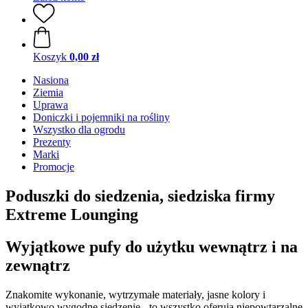
Koszyk
0,00 zł
Nasiona
Ziemia
Uprawa
Doniczki i pojemniki na rośliny
Wszystko dla ogrodu
Prezenty
Marki
Promocje
Poduszki do siedzenia, siedziska firmy
Extreme Lounging
Wyjątkowe pufy do użytku wewnątrz i na
zewnątrz
Znakomite wykonanie, wytrzymałe materiały, jasne kolory i
wyjątkowo wygodne siedzenie - to wszystko oferują niepowtarzalne