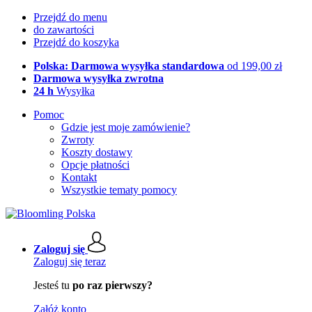
Przejdź do menu
do zawartości
Przejdź do koszyka
Polska: Darmowa wysyłka standardowa
od 199,00 zł
Darmowa wysyłka zwrotna
24 h
Wysyłka
Pomoc
Gdzie jest moje zamówienie?
Zwroty
Koszty dostawy
Opcje płatności
Kontakt
Wszystkie tematy pomocy
Zaloguj się
Zaloguj się teraz
Jesteś tu
po raz pierwszy?
Załóż konto