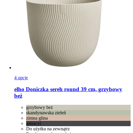
4 opcje
elho
Doniczka sereh round 39 cm, grzybowy
beż
grzybowy beż
skandynawska zieleń
zimna glina
antracyt
Do użytku na zewnątrz