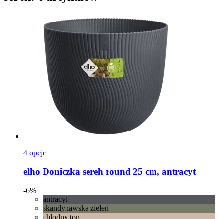
4 opcje
elho
Doniczka sereh round 25 cm, antracyt
-6%
antracyt
skandynawska zieleń
chłodny ton