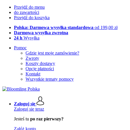
Przejdź do menu
do zawartości
Przejdź do koszyka
Polska: Darmowa wysyłka standardowa
od 199,00 zł
Darmowa wysyłka zwrotna
24 h
Wysyłka
Pomoc
Gdzie jest moje zamówienie?
Zwroty
Koszty dostawy
Opcje płatności
Kontakt
Wszystkie tematy pomocy
Zaloguj się
Zaloguj się teraz
Jesteś tu
po raz pierwszy?
Załóż konto