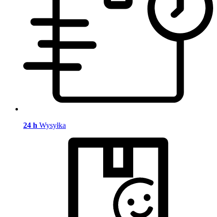
24 h
Wysyłka