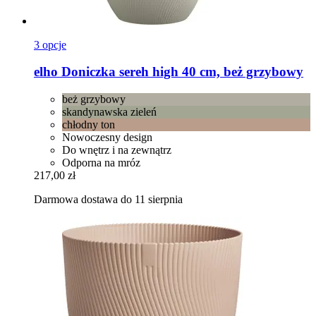
3 opcje
elho
Doniczka sereh high 40 cm, beż grzybowy
beż grzybowy
skandynawska zieleń
chłodny ton
Nowoczesny design
Do wnętrz i na zewnątrz
Odporna na mróz
217,00 zł
Darmowa dostawa do 11 sierpnia