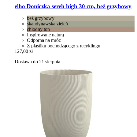
elho
Doniczka sereh high 30 cm, beż grzybowy
beż grzybowy
skandynawska zieleń
chłodny ton
Inspirowane naturą
Odporna na mróz
Z plastiku pochodzącego z recyklingu
127,00 zł
Dostawa do 21 sierpnia