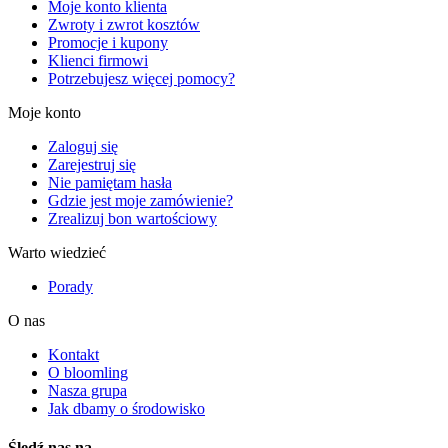
Moje konto klienta
Zwroty i zwrot kosztów
Promocje i kupony
Klienci firmowi
Potrzebujesz więcej pomocy?
Moje konto
Zaloguj się
Zarejestruj się
Nie pamiętam hasła
Gdzie jest moje zamówienie?
Zrealizuj bon wartościowy
Warto wiedzieć
Porady
O nas
Kontakt
O bloomling
Nasza grupa
Jak dbamy o środowisko
Śledź nas na