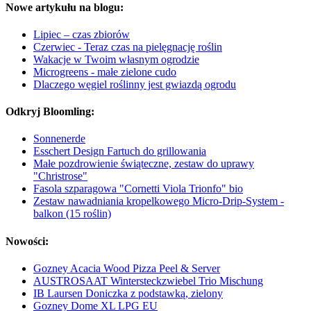
Nowe artykułu na blogu:
Lipiec – czas zbiorów
Czerwiec - Teraz czas na pielęgnację roślin
Wakacje w Twoim własnym ogrodzie
Microgreens - małe zielone cudo
Dlaczego węgiel roślinny jest gwiazdą ogrodu
Odkryj Bloomling:
Sonnenerde
Esschert Design Fartuch do grillowania
Małe pozdrowienie świąteczne, zestaw do uprawy
"Christrose"
Fasola szparagowa "Cornetti Viola Trionfo" bio
Zestaw nawadniania kropelkowego Micro-Drip-System -
balkon (15 roślin)
Nowości:
Gozney Acacia Wood Pizza Peel & Server
AUSTROSAAT Wintersteckzwiebel Trio Mischung
IB Laursen Doniczka z podstawką, zielony
Gozney Dome XL LPG EU