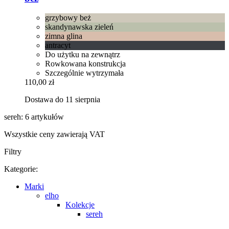
grzybowy beż
skandynawska zieleń
zimna glina
antracyt
Do użytku na zewnątrz
Rowkowana konstrukcja
Szczególnie wytrzymała
110,00 zł
Dostawa do 11 sierpnia
sereh: 6 artykułów
Wszystkie ceny zawierają VAT
Filtry
Kategorie:
Marki
elho
Kolekcje
sereh