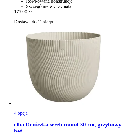
Rowkowana konstrukcja
Szczególnie wytrzymała
175,00 zł
Dostawa do 11 sierpnia
4 opcje
elho
Doniczka sereh round 30 cm, grzybowy
beż