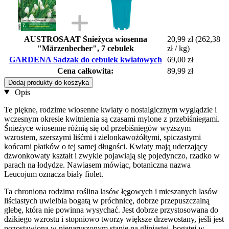
AUSTROSAAT Śnieżyca wiosenna
20,99 zł
(262,38
"Märzenbecher", 7 cebulek
zł / kg)
GARDENA Sadzak do cebulek kwiatowych
69,00 zł
Cena całkowita:
89,99 zł
Dodaj produkty do koszyka
Opis
Te piękne, rodzime wiosenne kwiaty o nostalgicznym wyglądzie i
wczesnym okresie kwitnienia są czasami mylone z przebiśniegami.
Śnieżyce wiosenne różnią się od przebiśniegów wyższym
wzrostem, szerszymi liśćmi i zielonkawożółtymi, spiczastymi
końcami płatków o tej samej długości. Kwiaty mają uderzający
dzwonkowaty kształt i zwykle pojawiają się pojedynczo, rzadko w
parach na łodydze. Nawiasem mówiąc, botaniczna nazwa
Leucojum oznacza biały fiolet.
Ta chroniona rodzima roślina lasów łęgowych i mieszanych lasów
liściastych uwielbia bogatą w próchnicę, dobrze przepuszczalną
glebę, która nie powinna wysychać. Jest dobrze przystosowana do
dzikiego wzrostu i stopniowo tworzy większe drzewostany, jeśli jest
pozostawiona w nienaruszonym stanie na gliniastej, bogatej w