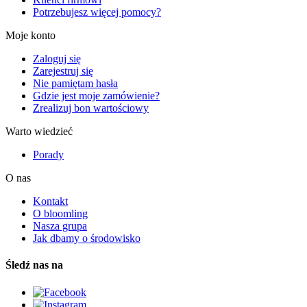
Potrzebujesz więcej pomocy?
Moje konto
Zaloguj się
Zarejestruj się
Nie pamiętam hasła
Gdzie jest moje zamówienie?
Zrealizuj bon wartościowy
Warto wiedzieć
Porady
O nas
Kontakt
O bloomling
Nasza grupa
Jak dbamy o środowisko
Śledź nas na