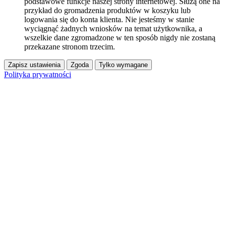
podstawowe funkcje naszej strony internetowej. Służą one na
przykład do gromadzenia produktów w koszyku lub
logowania się do konta klienta. Nie jesteśmy w stanie
wyciągnąć żadnych wniosków na temat użytkownika, a
wszelkie dane zgromadzone w ten sposób nigdy nie zostaną
przekazane stronom trzecim.
Zapisz ustawienia
Zgoda
Tylko wymagane
Polityka prywatności