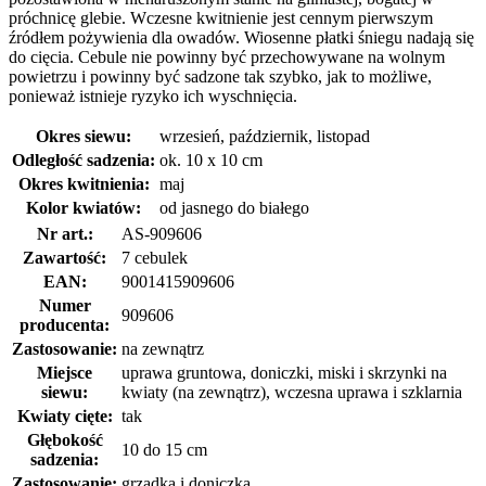
próchnicę glebie. Wczesne kwitnienie jest cennym pierwszym
źródłem pożywienia dla owadów. Wiosenne płatki śniegu nadają się
do cięcia. Cebule nie powinny być przechowywane na wolnym
powietrzu i powinny być sadzone tak szybko, jak to możliwe,
ponieważ istnieje ryzyko ich wyschnięcia.
Okres siewu:
wrzesień, październik, listopad
Odległość sadzenia:
ok. 10 x 10 cm
Okres kwitnienia:
maj
Kolor kwiatów:
od jasnego do białego
Nr art.:
AS-909606
Zawartość:
7 cebulek
EAN:
9001415909606
Numer
909606
producenta:
Zastosowanie:
na zewnątrz
Miejsce
uprawa gruntowa, doniczki, miski i skrzynki na
siewu:
kwiaty (na zewnątrz), wczesna uprawa i szklarnia
Kwiaty cięte:
tak
Głębokość
10 do 15 cm
sadzenia:
Zastosowanie:
grządka i doniczka