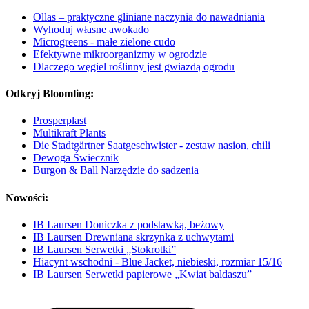
Ollas – praktyczne gliniane naczynia do nawadniania
Wyhoduj własne awokado
Microgreens - małe zielone cudo
Efektywne mikroorganizmy w ogrodzie
Dlaczego węgiel roślinny jest gwiazdą ogrodu
Odkryj Bloomling:
Prosperplast
Multikraft Plants
Die Stadtgärtner Saatgeschwister - zestaw nasion, chili
Dewoga Świecznik
Burgon & Ball Narzędzie do sadzenia
Nowości:
IB Laursen Doniczka z podstawką, beżowy
IB Laursen Drewniana skrzynka z uchwytami
IB Laursen Serwetki „Stokrotki”
Hiacynt wschodni - Blue Jacket, niebieski, rozmiar 15/16
IB Laursen Serwetki papierowe „Kwiat baldaszu”