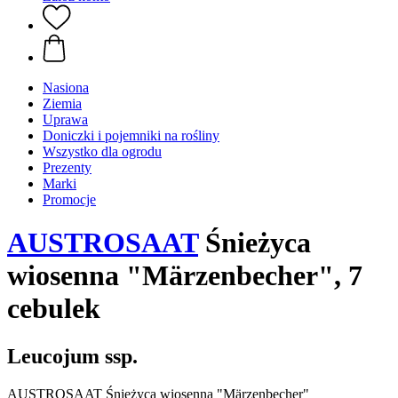
Nasiona
Ziemia
Uprawa
Doniczki i pojemniki na rośliny
Wszystko dla ogrodu
Prezenty
Marki
Promocje
AUSTROSAAT
Śnieżyca
wiosenna "Märzenbecher", 7
cebulek
Leucojum ssp.
AUSTROSAAT Śnieżyca wiosenna "Märzenbecher"