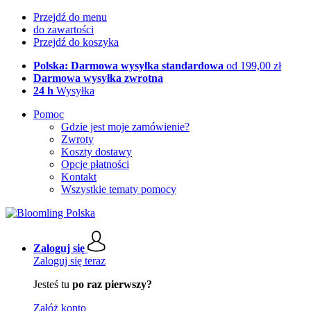
Przejdź do menu
do zawartości
Przejdź do koszyka
Polska: Darmowa wysyłka standardowa
od 199,00 zł
Darmowa wysyłka zwrotna
24 h
Wysyłka
Pomoc
Gdzie jest moje zamówienie?
Zwroty
Koszty dostawy
Opcje płatności
Kontakt
Wszystkie tematy pomocy
Zaloguj się
Zaloguj się teraz
Jesteś tu
po raz pierwszy?
Załóż konto