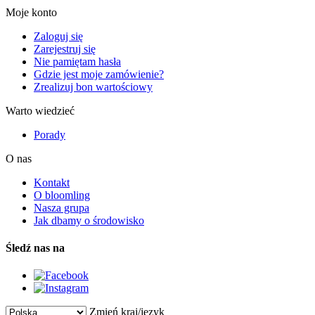
Moje konto
Zaloguj się
Zarejestruj się
Nie pamiętam hasła
Gdzie jest moje zamówienie?
Zrealizuj bon wartościowy
Warto wiedzieć
Porady
O nas
Kontakt
O bloomling
Nasza grupa
Jak dbamy o środowisko
Śledź nas na
Zmień kraj/język