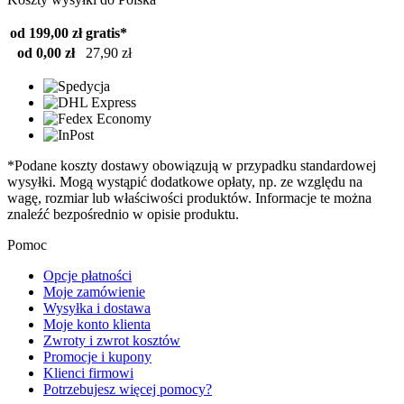
od 199,00 zł
gratis*
od 0,00 zł
27,90 zł
*Podane koszty dostawy obowiązują w przypadku standardowej
wysyłki. Mogą wystąpić dodatkowe opłaty, np. ze względu na
wagę, rozmiar lub właściwości produktów. Informacje te można
znaleźć bezpośrednio w opisie produktu.
Pomoc
Opcje płatności
Moje zamówienie
Wysyłka i dostawa
Moje konto klienta
Zwroty i zwrot kosztów
Promocje i kupony
Klienci firmowi
Potrzebujesz więcej pomocy?