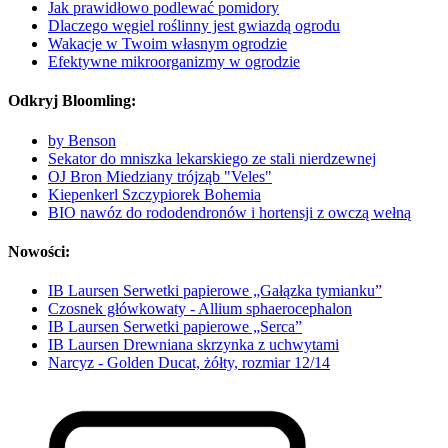
Jak prawidłowo podlewać pomidory
Dlaczego węgiel roślinny jest gwiazdą ogrodu
Wakacje w Twoim własnym ogrodzie
Efektywne mikroorganizmy w ogrodzie
Odkryj Bloomling:
by Benson
Sekator do mniszka lekarskiego ze stali nierdzewnej
OJ Bron Miedziany trójząb "Veles"
Kiepenkerl Szczypiorek Bohemia
BIO nawóz do rododendronów i hortensji z owczą wełną
Nowości:
IB Laursen Serwetki papierowe „Gałązka tymianku”
Czosnek główkowaty - Allium sphaerocephalon
IB Laursen Serwetki papierowe „Serca”
IB Laursen Drewniana skrzynka z uchwytami
Narcyz - Golden Ducat, żółty, rozmiar 12/14