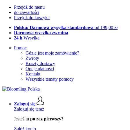
Przejdź do menu
do zawartości
Przejdź do koszyka
Polska: Darmowa wysyłka standardowa
od 199,00 zł
Darmowa wysyłka zwrotna
24 h
Wysyłka
Pomoc
Gdzie jest moje zamówienie?
Zwroty
Koszty dostawy
Opcje płatności
Kontakt
Wszystkie tematy pomocy
Zaloguj się
Zaloguj się teraz
Jesteś tu
po raz pierwszy?
Załóż konto