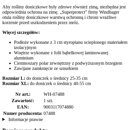
Aby rośliny doniczkowe były zdrowe również zimą, niezbędna jest
odpowiednia ochrona na zimę. „Superprotect” firmy Windhager
otula rośliny doniczkowe warstwą ochronną i chroni wrażliwe
korzenie przed uszkodzeniem przez mróz.
Więcej szczegółów:
Podłoże wykonane z 3 cm styropianu ocieplonego materiałem
izolacyjnym
Wnętrze wykonane z folii bąbelkowej laminowanej
aluminium
Ciemnoszary polar zewnętrzny z podwyższonym brzegiem
Zawijane zamknięcie ze sznurkiem
Rozmiar L:
do doniczek o średnicy 25-35 cm
Rozmiar XL:
do doniczek o średnicy 40-55 cm
Nr art.:
WH-07488
Zawartość:
1 szt.
EAN:
9003117074880
Numer producenta:
07488
Informacje prawne