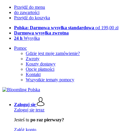
Przejdź do menu
do zawartości
Przejdź do koszyka
Polska: Darmowa wysyłka standardowa
od 199,00 zł
Darmowa wysyłka zwrotna
24 h
Wysyłka
Pomoc
Gdzie jest moje zamówienie?
Zwroty
Koszty dostawy
Opcje płatności
Kontakt
Wszystkie tematy pomocy
Zaloguj się
Zaloguj się teraz
Jesteś tu
po raz pierwszy?
Załóż konto