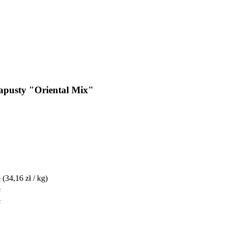
kapusty "Oriental Mix"
ł
(34,16 zł / kg)
ł
ł