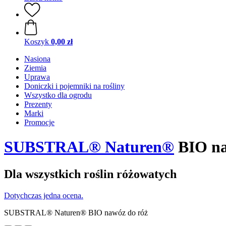
Koszyk
0,00 zł
Nasiona
Ziemia
Uprawa
Doniczki i pojemniki na rośliny
Wszystko dla ogrodu
Prezenty
Marki
Promocje
SUBSTRAL® Naturen®
BIO na
Dla wszystkich roślin różowatych
Dotychczas jedna ocena.
SUBSTRAL® Naturen® BIO nawóz do róż