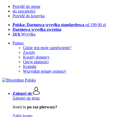
Przejdź do menu
do zawartości
Przejdź do koszyka
Polska: Darmowa wysyłka standardowa
od 199,00 zł
Darmowa wysyłka zwrotna
24 h
Wysyłka
Pomoc
Gdzie jest moje zamówienie?
Zwroty
Koszty dostawy
Opcje płatności
Kontakt
Wszystkie tematy pomocy
Zaloguj się
Zaloguj się teraz
Jesteś tu
po raz pierwszy?
Załóż konto