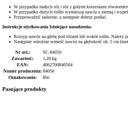
W przypadku małych róż i róż z gołymi korzeniami równomier
W przypadku dużych roślin wymieszaj nawóz z ziemią i wypełn
Przeprowadzić sadzenie, a następnie dobrze podlać.
Instrukcje użytkowania Istniejące nasadzenia:
Rozsyp nawóz na glebę pod różami lub wokół roślin. Należy po
Następnie ostrożnie wmieść nawóz na głębokość ok. 5 cm (mot
Nr art.:
SC-84050
Zawartość:
1,20 kg
EAN:
4062700840504
Numer producenta:
84050
Oznakowania:
Bio
Pasujące produkty