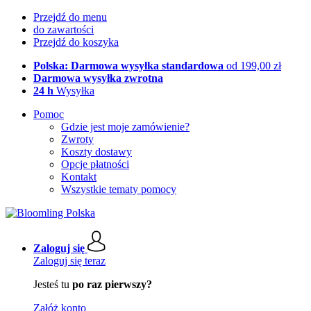
Przejdź do menu
do zawartości
Przejdź do koszyka
Polska: Darmowa wysyłka standardowa
od 199,00 zł
Darmowa wysyłka zwrotna
24 h
Wysyłka
Pomoc
Gdzie jest moje zamówienie?
Zwroty
Koszty dostawy
Opcje płatności
Kontakt
Wszystkie tematy pomocy
Zaloguj się
Zaloguj się teraz
Jesteś tu
po raz pierwszy?
Załóż konto