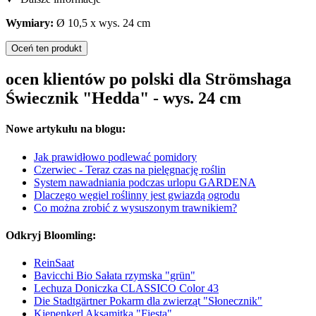
Wymiary:
Ø 10,5 x wys. 24 cm
Oceń ten produkt
ocen klientów po polski dla Strömshaga
Świecznik "Hedda" - wys. 24 cm
Nowe artykułu na blogu:
Jak prawidłowo podlewać pomidory
Czerwiec - Teraz czas na pielęgnację roślin
System nawadniania podczas urlopu GARDENA
Dlaczego węgiel roślinny jest gwiazdą ogrodu
Co można zrobić z wysuszonym trawnikiem?
Odkryj Bloomling:
ReinSaat
Bavicchi Bio Sałata rzymska "grün"
Lechuza Doniczka CLASSICO Color 43
Die Stadtgärtner Pokarm dla zwierząt "Słonecznik"
Kiepenkerl Aksamitka "Fiesta"