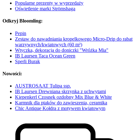
Popularne prezenty w wyprzedaży
Oświetlenie marki Strömshaga
Odkryj Bloomling:
Pepin
Zestaw do nawadniania kropelkowego Micro-Drip do rabat
warzywnych/kwiatowych (60 m²)
Wtyczka, dekoracja do doniczki "Wróżka Mia"
IB Laursen Taca Ocean Green
Sperli Burak
Nowości:
AUSTROSAAT Tulipa ssp.
IB Laursen Drewniana skrzynka z uchwytami
Kiepenkerl Czosnek ozdobny Mix Blue & White
Karmnik dla ptaków do zawieszenia, ceramika
Chic Antique Kołdra z motywem kwiatowym