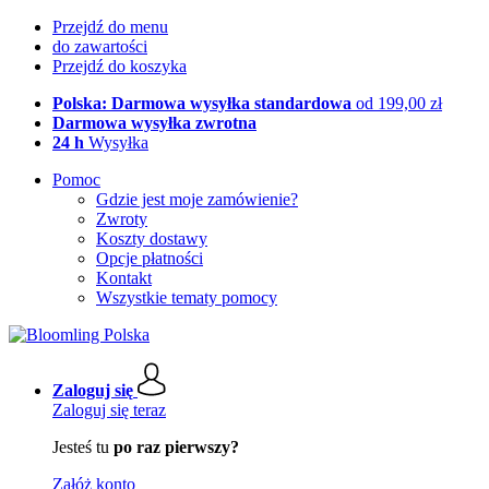
Przejdź do menu
do zawartości
Przejdź do koszyka
Polska: Darmowa wysyłka standardowa
od 199,00 zł
Darmowa wysyłka zwrotna
24 h
Wysyłka
Pomoc
Gdzie jest moje zamówienie?
Zwroty
Koszty dostawy
Opcje płatności
Kontakt
Wszystkie tematy pomocy
Zaloguj się
Zaloguj się teraz
Jesteś tu
po raz pierwszy?
Załóż konto