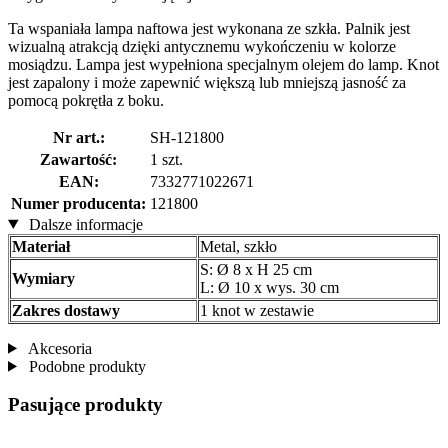
Ta wspaniała lampa naftowa jest wykonana ze szkła. Palnik jest
wizualną atrakcją dzięki antycznemu wykończeniu w kolorze
mosiądzu. Lampa jest wypełniona specjalnym olejem do lamp. Knot
jest zapalony i może zapewnić większą lub mniejszą jasność za
pomocą pokrętła z boku.
Nr art.:
SH-121800
Zawartość:
1 szt.
EAN:
7332771022671
Numer producenta:
121800
Dalsze informacje
Materiał
Metal, szkło
S: Ø 8 x H 25 cm
Wymiary
L: Ø 10 x wys. 30 cm
Zakres dostawy
1 knot w zestawie
Akcesoria
Podobne produkty
Pasujące produkty