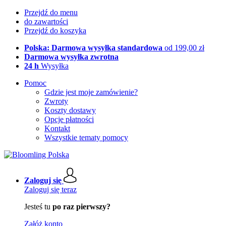
Przejdź do menu
do zawartości
Przejdź do koszyka
Polska: Darmowa wysyłka standardowa
od 199,00 zł
Darmowa wysyłka zwrotna
24 h
Wysyłka
Pomoc
Gdzie jest moje zamówienie?
Zwroty
Koszty dostawy
Opcje płatności
Kontakt
Wszystkie tematy pomocy
Zaloguj się
Zaloguj się teraz
Jesteś tu
po raz pierwszy?
Załóż konto