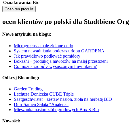
Oznakowania:
Bio
Oceń ten produkt
ocen klientów po polski dla Stadtbiene O
Nowe artykułu na blogu:
Microgreens - małe zielone cudo
System nawadniania podczas urlopu GARDENA
Jak prawidłowo podlewać pomidory
Bokashi – produkcja nawozów na małej przestrzeni
Co można zrobić z wysuszonym trawnikiem?
Odkryj Bloomling:
Garden Trading
Lechuza Doniczka CUBE Triple
Saatgeschwister - zestaw nasion, zioła na herbatę BIO
Dürr Samen Sałata "Analena"
Mieszanka nasion ziół ogrodowych Box S Bio
Nowości: