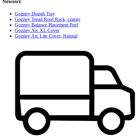
Nowości:
Gozney Dough Tray
Gozney Tread Roof Rack, czarny
Gozney Balance Placement Peel
Gozney Arc XL Cover
Gozney Arc Lite Cover, Natural