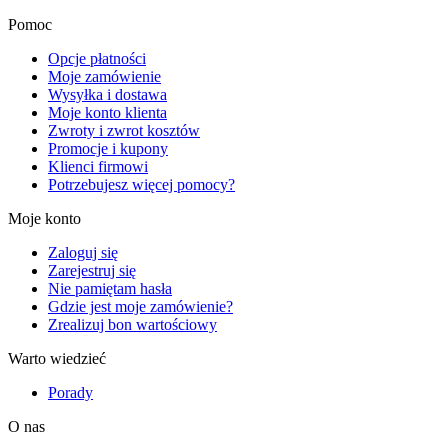
Pomoc
Opcje płatności
Moje zamówienie
Wysyłka i dostawa
Moje konto klienta
Zwroty i zwrot kosztów
Promocje i kupony
Klienci firmowi
Potrzebujesz więcej pomocy?
Moje konto
Zaloguj się
Zarejestruj się
Nie pamiętam hasła
Gdzie jest moje zamówienie?
Zrealizuj bon wartościowy
Warto wiedzieć
Porady
O nas