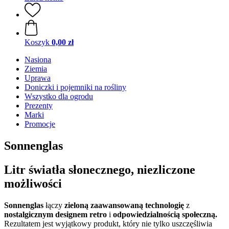
Koszyk
0,00 zł
Nasiona
Ziemia
Uprawa
Doniczki i pojemniki na rośliny
Wszystko dla ogrodu
Prezenty
Marki
Promocje
Sonnenglas
Litr światła słonecznego, niezliczone
możliwości
Sonnenglas
łączy
zieloną zaawansowaną technologię
z
nostalgicznym designem retro
i
odpowiedzialnością społeczną.
Rezultatem jest wyjątkowy produkt, który nie tylko uszczęśliwia