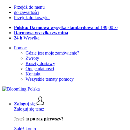
Przejdź do menu
do zawartości
Przejdź do koszyka
Polska: Darmowa wysyłka standardowa
od 199,00 zł
Darmowa wysyłka zwrotna
24 h
Wysyłka
Pomoc
Gdzie jest moje zamówienie?
Zwroty
Koszty dostawy
Opcje płatności
Kontakt
Wszystkie tematy pomocy
Zaloguj się
Zaloguj się teraz
Jesteś tu
po raz pierwszy?
Załóż konto