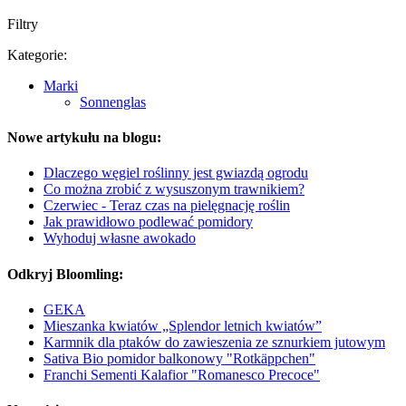
Filtry
Kategorie:
Marki
Sonnenglas
Nowe artykułu na blogu:
Dlaczego węgiel roślinny jest gwiazdą ogrodu
Co można zrobić z wysuszonym trawnikiem?
Czerwiec - Teraz czas na pielęgnację roślin
Jak prawidłowo podlewać pomidory
Wyhoduj własne awokado
Odkryj Bloomling:
GEKA
Mieszanka kwiatów „Splendor letnich kwiatów”
Karmnik dla ptaków do zawieszenia ze sznurkiem jutowym
Sativa Bio pomidor balkonowy "Rotkäppchen"
Franchi Sementi Kalafior "Romanesco Precoce"