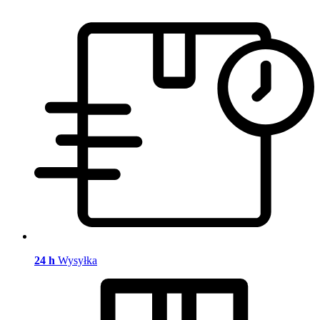
24 h
Wysyłka