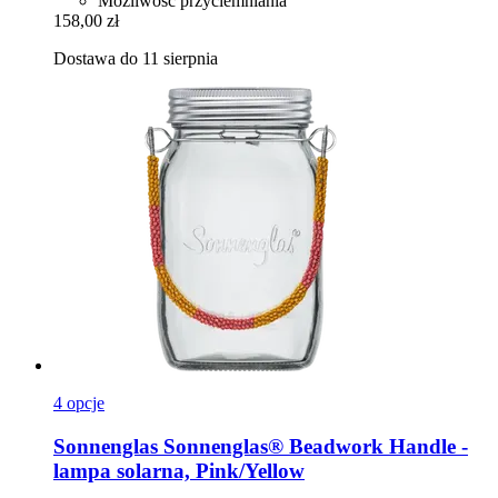
Możliwość przyciemniania
158,00 zł
Dostawa do 11 sierpnia
4 opcje
Sonnenglas
Sonnenglas® Beadwork Handle -​
lampa solarna, Pink/Yellow