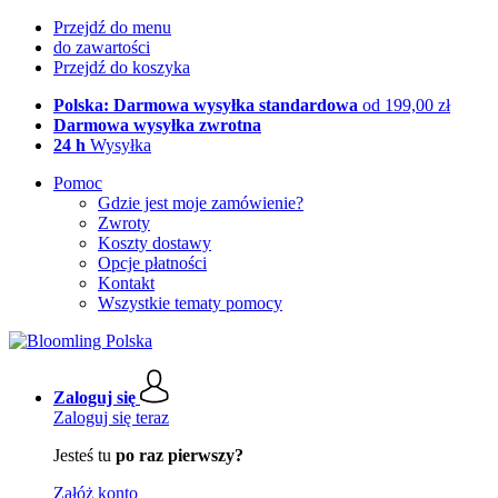
Przejdź do menu
do zawartości
Przejdź do koszyka
Polska: Darmowa wysyłka standardowa
od 199,00 zł
Darmowa wysyłka zwrotna
24 h
Wysyłka
Pomoc
Gdzie jest moje zamówienie?
Zwroty
Koszty dostawy
Opcje płatności
Kontakt
Wszystkie tematy pomocy
Zaloguj się
Zaloguj się teraz
Jesteś tu
po raz pierwszy?
Załóż konto