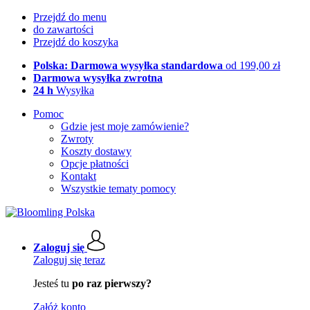
Przejdź do menu
do zawartości
Przejdź do koszyka
Polska: Darmowa wysyłka standardowa
od 199,00 zł
Darmowa wysyłka zwrotna
24 h
Wysyłka
Pomoc
Gdzie jest moje zamówienie?
Zwroty
Koszty dostawy
Opcje płatności
Kontakt
Wszystkie tematy pomocy
Zaloguj się
Zaloguj się teraz
Jesteś tu
po raz pierwszy?
Załóż konto