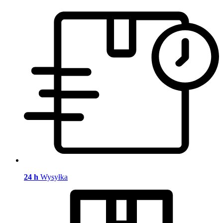
24 h
Wysyłka