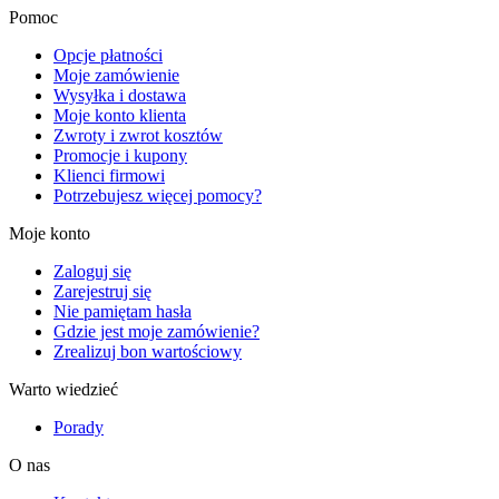
Pomoc
Opcje płatności
Moje zamówienie
Wysyłka i dostawa
Moje konto klienta
Zwroty i zwrot kosztów
Promocje i kupony
Klienci firmowi
Potrzebujesz więcej pomocy?
Moje konto
Zaloguj się
Zarejestruj się
Nie pamiętam hasła
Gdzie jest moje zamówienie?
Zrealizuj bon wartościowy
Warto wiedzieć
Porady
O nas