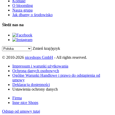
Kontakt
O bloomling
Nasza grupa
Jak dbamy o środowisko
Śledź nas na
Zmień kraj/język
© 2010-2026
niceshops GmbH
- All rights reserved.
Impressum i warunki użytkowania
Ochrona danych osobowych
Ogólne Warunki Handlowe i prawo do odstąpienia od
umowy
Deklaracja dostępności
Ustawienia ochrony danych
Firma
Inne nice Shops
Odstąp od umowy tutaj