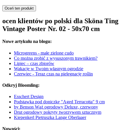
Oceń ten produkt
ocen klientów po polski dla Sköna Ting
Vintage Poster Nr. 02 - 50x70 cm
Nowe artykułu na blogu:
Microgreens - małe zielone cudo
Co można zrobić z wysuszonym trawnikiem?
Lipiec – czas zbiorów
Wakacje w Twoim własnym ogrodzie
Czerwiec - Teraz czas na pielęgnację roślin
Odkryj Bloomling:
Esschert Design
Podstawka pod doniczkę "Aged Terracotta" 9 cm
by Benson Wąż ogrodowy Deluxe, czerwony
Drut ogrodowy pokryty tworzywem sztucznym
Kiepenkerl Pietruszka Lange Oberlaaer
Nowości: