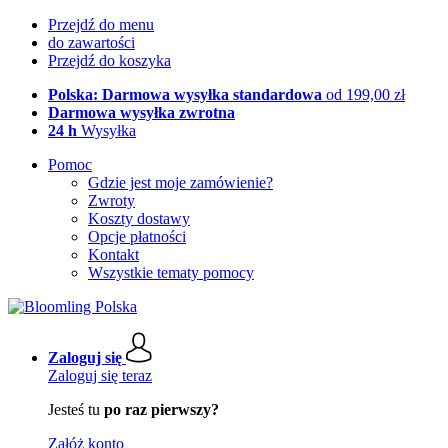
Przejdź do menu
do zawartości
Przejdź do koszyka
Polska: Darmowa wysyłka standardowa
od 199,00 zł
Darmowa wysyłka zwrotna
24 h
Wysyłka
Pomoc
Gdzie jest moje zamówienie?
Zwroty
Koszty dostawy
Opcje płatności
Kontakt
Wszystkie tematy pomocy
Zaloguj się
Zaloguj się teraz
Jesteś tu
po raz pierwszy?
Załóż konto