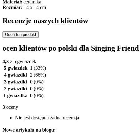
Materiał:
ceramika
Rozmiar:
14 x 14 cm
Recenzje naszych klientów
Oceń ten produkt
ocen klientów po polski dla Singing Frien
4,3
z 5 gwiazdek
5 gwiazdek
1
(33%)
4 gwiazdki
2
(66%)
3 gwiazdki
0
(0%)
2 gwiazdki
0
(0%)
1 gwiazdka
0
(0%)
3
oceny
Nie jest dostępna żadna recenzja
Nowe artykułu na blogu: