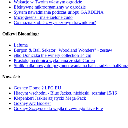
Wakacje w Twoim własnym ogrodzie
Efektywne mikroorganizmy w ogrodzie
System nawadniania podczas urlopu GARDENA
Microgreens - małe zielone cudo
Co można zrobić z wysuszonym trawnikiem?
Odkryj Bloomling:
Lafuma
Burgon & Ball Sekator "Woodland Wonders" - zestaw
elho Doniczka the winery collection 14 cm
Prostokątna donica wykonana ze stali Corten
Stolik balkonowy do przymocowania na balustradzie "balKonz
Nowości:
Gozney Dome 2 LPG EU
Hiacynt wschodni - Blue Jacket, niebieski, rozmiar 15/16
Kiepenkerl Jaskier azjatycki Mega-Pack
Gozney Arc Booster
Gozney Szczypce do węgla drzewnego Live Fire